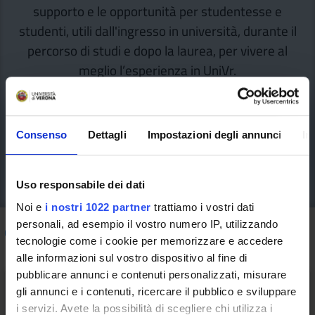
supporto e le opportunità per studentesse e
studenti, utili dall'ingresso in università, durante il
percorso di studi e dopo la laurea, per vivere al
meglio l’esperienza in UniVr.
Consenso
Dettagli
Impostazioni degli annunci
In
Uso responsabile dei dati
Noi e
i nostri 1022 partner
trattiamo i vostri dati
personali, ad esempio il vostro numero IP, utilizzando
Come fare per
/ Performance e Reporting
tecnologie come i cookie per memorizzare e accedere
alle informazioni sul vostro dispositivo al fine di
pubblicare annunci e contenuti personalizzati, misurare
gli annunci e i contenuti, ricercare il pubblico e sviluppare
i servizi. Avete la possibilità di scegliere chi utilizza i