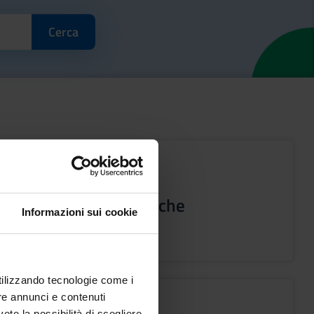
Informazioni e ricerche
Informazioni sui cookie
bibliografiche
utilizzando tecnologie come i
re annunci e contenuti
vete la possibilità di scegliere