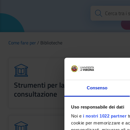
Come fare per
/ Biblioteche
Strumenti per la ricerca e
Consenso
consultazione
Uso responsabile dei dati
Noi e
i nostri 1022 partner
t
cookie per memorizzare e acce
personalizzati, misurare gli an