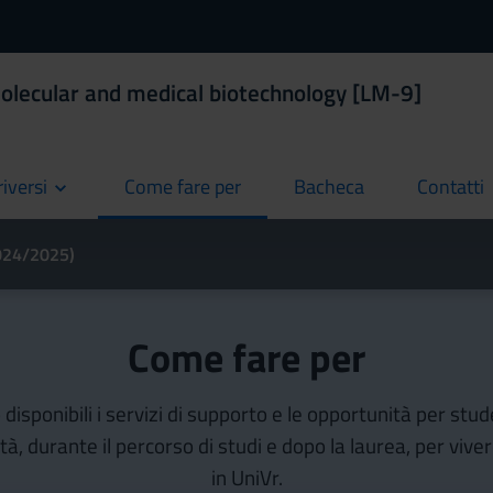
olecular and medical biotechnology [LM-9]
riversi
Come fare per
Bacheca
Contatti
current
current
current
2024/2025)
Come fare per
isponibili i servizi di supporto e le opportunità per stud
ità, durante il percorso di studi e dopo la laurea, per vive
in UniVr.