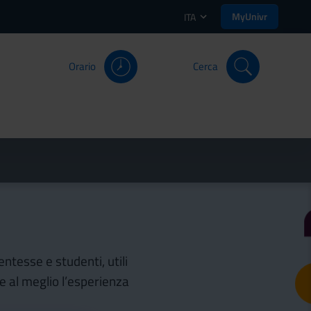
MyUnivr
ITA
Orario
Cerca
entesse e studenti, utili
re al meglio l’esperienza