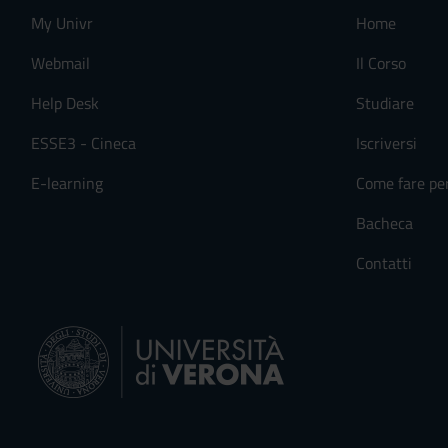
n
My Univr
Home
s
Webmail
Il Corso
e
n
Help Desk
Studiare
s
o
ESSE3 - Cineca
Iscriversi
E-learning
Come fare pe
Bacheca
Contatti