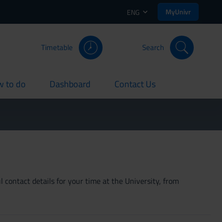
MyUnivr
ENG
Timetable
Search
 to do
Dashboard
Contact Us
rent
current
current
 contact details for your time at the University, from