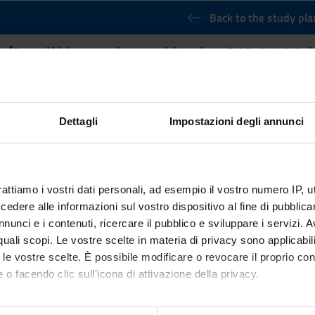
Back to the study pla
(It will be activated in the A.Y. 2023
Credits
40
Dettagli
Impostazioni degli annunci
nary Sector (SSD)
rattiamo i vostri dati personali, ad esempio il vostro numero IP, 
dere alle informazioni sul vostro dispositivo al fine di pubblica
nunci e i contenuti, ricercare il pubblico e sviluppare i servizi. A
r quali scopi. Le vostre scelte in materia di privacy sono applicabi
to le vostre scelte. È possibile modificare o revocare il proprio 
 o facendo clic sull'icona di attivazione della privacy.
mo anche: