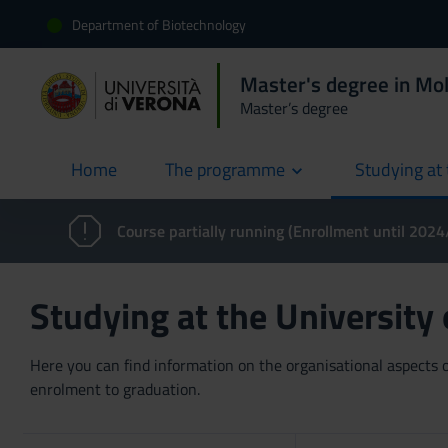
Department of Biotechnology
Master's degree in Mol
Master’s degree
Home
The programme
Studying at 
current
Course partially running (Enrollment until 202
Studying at the University
Here you can find information on the organisational aspects of
enrolment to graduation.