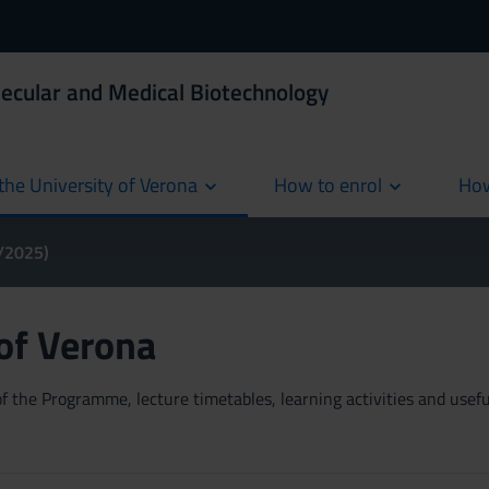
ecular and Medical Biotechnology
the University of Verona
How to enrol
How
cur
4/2025)
 of Verona
 the Programme, lecture timetables, learning activities and useful