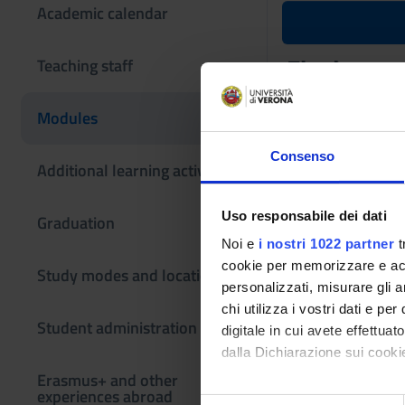
Academic calendar
Final exam 
Teaching staff
Teaching code
Modules
4S004564
Consenso
Scientific Discipli
Additional learning activities
- - -
Uso responsabile dei dati
Graduation
Noi e
i nostri 1022 partner
t
cookie per memorizzare e acce
Study modes and locations
personalizzati, misurare gli an
chi utilizza i vostri dati e pe
Student administration
digitale in cui avete effettua
dalla Dichiarazione sui cookie
Erasmus+ and other
experiences abroad
Con il tuo consenso, vorrem
S