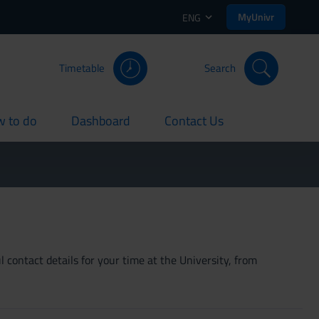
MyUnivr
ENG
Timetable
Search
 to do
Dashboard
Contact Us
rent
current
current
 contact details for your time at the University, from