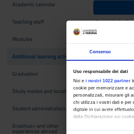
Academic calendar
Spanish B2
Teaching staff
Teaching code
Modules
4S014652
Consenso
The course is give
Additional learning activities
Uso responsabile dei dati
Graduation
Noi e
i nostri 1022 partner
t
cookie per memorizzare e acce
Study modes and locations
personalizzati, misurare gli an
chi utilizza i vostri dati e pe
Student administration
digitale in cui avete effettua
dalla Dichiarazione sui cookie
Erasmus+ and other
experiences abroad
Con il tuo consenso, vorrem
S