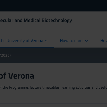
ecular and Medical Biotechnology
the University of Verona
How to enrol
How
cur
4/2025)
 of Verona
 the Programme, lecture timetables, learning activities and useful