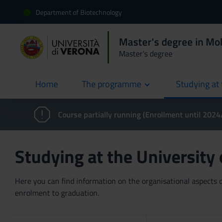
Department of Biotechnology
Master's degree in Mol
Master’s degree
Home
The programme
Studying at 
current
Course partially running (Enrollment until 202
Studying at the University
Here you can find information on the organisational aspects of
enrolment to graduation.