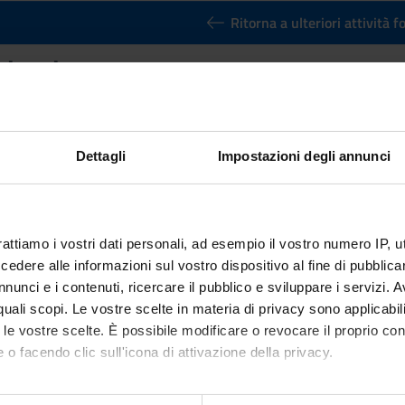
Ritorna a ulteriori attività 
 level
Credits
3
Dettagli
Impostazioni degli annunci
n by
Spanish B2 level
(2025/2026) - Master's degree in Artificial in
rattiamo i vostri dati personali, ad esempio il vostro numero IP, 
dere alle informazioni sul vostro dispositivo al fine di pubblica
nunci e i contenuti, ricercare il pubblico e sviluppare i servizi. A
r quali scopi. Le vostre scelte in materia di privacy sono applicabi
to le vostre scelte. È possibile modificare o revocare il proprio 
 o facendo clic sull'icona di attivazione della privacy.
mo anche: