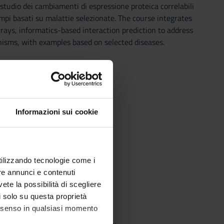
studio dei cambiamenti di espressione proteica correlabili
empi basati su malattie selezionate. The course integrates
arrays, informatics-based interaction prediction to address
nisms, with examples based on selected diseases.
massa.
Informazioni sui cookie
utilizzando tecnologie come i
re annunci e contenuti
vete la possibilità di scegliere
li solo su questa proprietà
consenso in qualsiasi momento