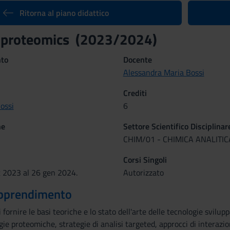
Ritorna al piano didattico
l proteomics (2023/2024)
nto
Docente
Alessandra Maria Bossi
Crediti
ossi
6
ne
Settore Scientifico Disciplinar
CHIM/01 - CHIMICA ANALITIC
Corsi Singoli
t 2023 al 26 gen 2024.
Autorizzato
 apprendimento
i fornire le basi teoriche e lo stato dell'arte delle tecnologie svilu
gie proteomiche, strategie di analisi targeted, approcci di interazio