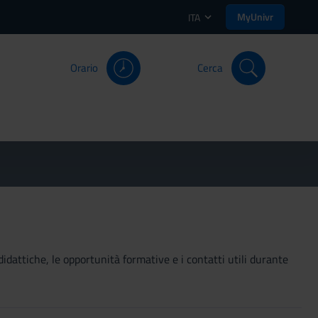
MyUnivr
ITA
Orario
Cerca
didattiche, le opportunità formative e i contatti utili durante