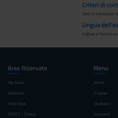
Criteri di co
n
s
Voto in trentesimi d
o
Lingua dell'
Inglese o italiano a 
Aree Riservate
Menu
My Univr
Home
Webmail
Il Corso
Help Desk
Studiare
ESSE3 - Cineca
Iscriversi