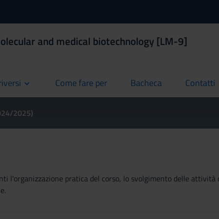
olecular and medical biotechnology [LM-9]
riversi
Come fare per
Bacheca
Contatti
current
current
current
2024/2025)
ti l'organizzazione pratica del corso, lo svolgimento delle attività 
e.