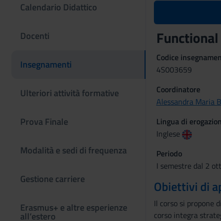
Calendario Didattico
Functiona
Docenti
Codice insegname
Insegnamenti
4S003659
Coordinatore
Ulteriori attività formative
Alessandra Maria B
Prova Finale
Lingua di erogazio
Inglese
Modalità e sedi di frequenza
Periodo
I semestre dal 2 ot
Gestione carriere
Obiettivi di
Il corso si propone d
Erasmus+ e altre esperienze
corso integra strate
all’estero