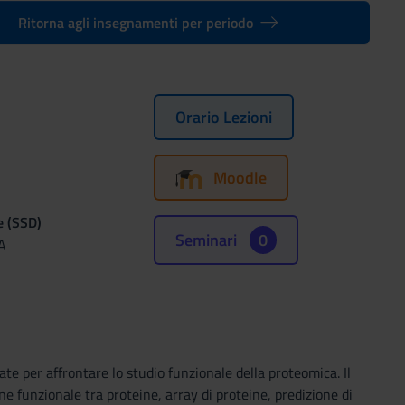
Ritorna agli insegnamenti per periodo
Orario Lezioni
Moodle
e (SSD)
Seminari
0
A
ppate per affrontare lo studio funzionale della proteomica. Il
ne funzionale tra proteine, array di proteine, predizione di