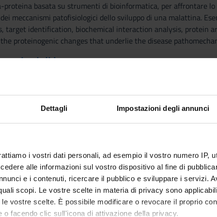
-proteina basata su strumenti di bioinformatica, per affrontare lo 
 dei meccanismi patofisiologici dello sviluppo di una malattina. Es
, target identification, biochemical interaction analysis, protein 
f the proteinogenic changes that underlie the disease pathomecha
e nozioni di base
mica, biochimica analitica; cenni di proteomica; spettrometria di 
Dettagli
Impostazioni degli annunci
ico-fisice delle proteine e dei proteomi
me per lo studio della proteomica
informatiche
rattiamo i vostri dati personali, ad esempio il vostro numero IP, 
dere alle informazioni sul vostro dispositivo al fine di pubblica
e complessi proteici tramite MS nativa
nunci e i contenuti, ricercare il pubblico e sviluppare i servizi. A
nto delle proteine
r quali scopi. Le vostre scelte in materia di privacy sono applicabi
all'interazione proteina-proteica
to le vostre scelte. È possibile modificare o revocare il proprio 
uovi bersagli terapeutici cancro al seno
 o facendo clic sull'icona di attivazione della privacy.