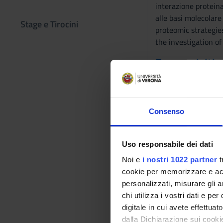
interazione proteina
alle basi molecolare
Stage e Tirocini
proteomic strategies
the investigation o
Prerequisiti 
Conoscenze di biochi
Programma
Consenso
Caratteristiche chim
Approcci e piattafor
Reti interattive bio
Uso responsabile dei dati
Arrays proteiche
Noi e
i nostri 1022 partner
t
Imaging SPR
cookie per memorizzare e acce
Analisi di proteine 
personalizzati, misurare gli an
Metodi di arricchime
chi utilizza i vostri dati e pe
Approcci biochimici 
digitale in cui avete effettua
Identificazione di n
dalla Dichiarazione sui cookie