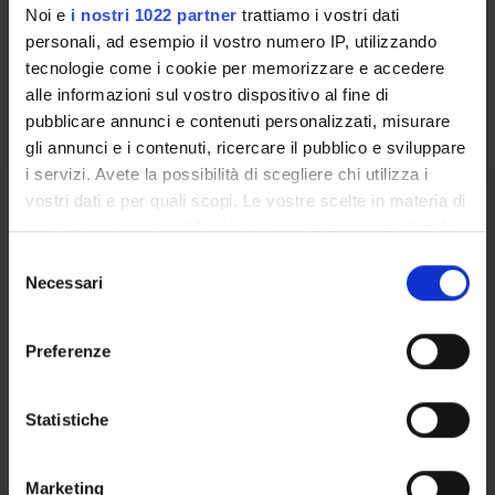
Noi e
i nostri 1022 partner
trattiamo i vostri dati
Docenti
personali, ad esempio il vostro numero IP, utilizzando
Marzia Boaretti
tecnologie come i cookie per memorizzare e accedere
alle informazioni sul vostro dispositivo al fine di
pubblicare annunci e contenuti personalizzati, misurare
Orario Lezioni
gli annunci e i contenuti, ricercare il pubblico e sviluppare
i servizi. Avete la possibilità di scegliere chi utilizza i
vostri dati e per quali scopi. Le vostre scelte in materia di
Obiettivi formativi
privacy sono applicabili solo su questa proprietà digitale
Conoscere i più recenti approcci e le più recenti applicazioni
in cui avete effettuato le vostre scelte. È possibile
S
biotecnologiche in campo medico/microbiologico. Capire come
modificare o revocare il proprio consenso in qualsiasi
Necessari
e
procede la ricerca scientifica nel campo delle biotecnologie
momento dalla Dichiarazione sui cookie o facendo clic
l
microbiche, identificare le problematiche e le strategie per
sull'icona di attivazione della privacy.
e
Preferenze
trovare adeguate soluzioni.
z
Con il tuo consenso, vorremmo anche:
i
Programma
raccogliere informazioni sulla tua posizione
o
Statistiche
Capacità adattative dei batteri e risposte allo stress.
geografica, con un'approssimazione di qualche
n
I batteri estremofili anche in Medicina: l'esempio
metro,
e
Marketing