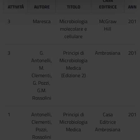
CASA
nostri partner che si occupano di analisi dei dati web,
ATTIVITÀ
AUTORE
TITOLO
EDITRICE
ANNO
pubblicità e social media, i quali potrebbero combinarle
con altre informazioni che hai fornito loro o che hanno
3
Maresca
Microbiologia
McGraw
2013
raccolto dal tuo utilizzo dei loro servizi.
molecolare e
Hill
cellulare
3
G.
Principi di
Ambrosiana
2012
Antonelli,
Microbiologia
M.
Medica
Clementi,
(Edizione 2)
G. Pozzi,
G.M.
Rossolini
1
Antonelli,
Principi di
Casa
2017
Clementi,
Microbiologia
Editrice
Pozzi,
Medica
Ambrosiana
Rossolini