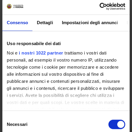
Orario Lezioni
Consenso
Dettagli
Impostazioni degli annunci
In
2
Crediti
Periodo
Uso responsabile dei dati
2
I semestre
Noi e
i nostri 1022 partner
trattiamo i vostri dati
Docenti
personali, ad esempio il vostro numero IP, utilizzando
Maria Del Mar Lleo'Fernandez
tecnologie come i cookie per memorizzare e accedere
alle informazioni sul vostro dispositivo al fine di
pubblicare annunci e contenuti personalizzati, misurare
Orario Lezioni
gli annunci e i contenuti, ricercare il pubblico e sviluppare
i servizi. Avete la possibilità di scegliere chi utilizza i
vostri dati e per quali scopi. Le vostre scelte in materia di
1
privacy sono applicabili solo su questa proprietà digitale
in cui avete effettuato le vostre scelte. È possibile
S
Crediti
Periodo
modificare o revocare il proprio consenso in qualsiasi
Necessari
e
2
I semestre
momento dalla Dichiarazione sui cookie o facendo clic