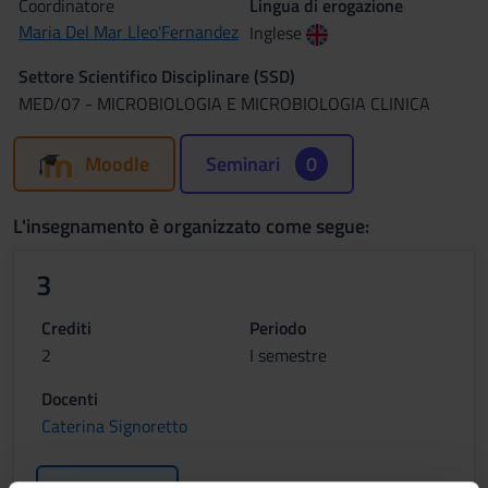
Coordinatore
Lingua di erogazione
Maria Del Mar Lleo'Fernandez
Inglese
Settore Scientifico Disciplinare (SSD)
MED/07 - MICROBIOLOGIA E MICROBIOLOGIA CLINICA
Moodle
Seminari
0
L'insegnamento è organizzato come segue:
3
Crediti
Periodo
2
I semestre
Docenti
Caterina Signoretto