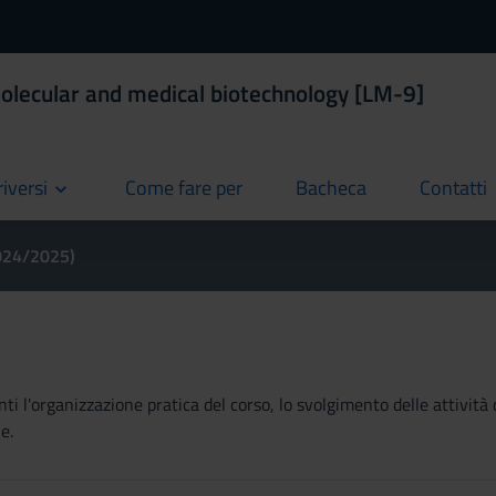
olecular and medical biotechnology [LM-9]
riversi
Come fare per
Bacheca
Contatti
current
current
current
2024/2025)
ti l'organizzazione pratica del corso, lo svolgimento delle attività 
e.