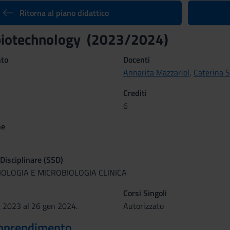
Ritorna al piano didattico
biotechnology (2023/2024)
nto
Docenti
Annarita Mazzariol
,
Caterina S
Crediti
6
ne
 Disciplinare (SSD)
IOLOGIA E MICROBIOLOGIA CLINICA
Corsi Singoli
t 2023 al 26 gen 2024.
Autorizzato
 apprendimento