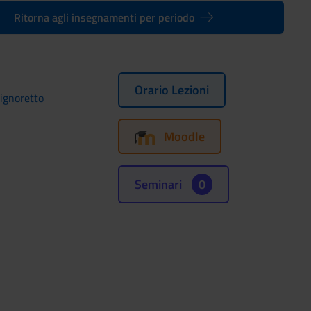
Ritorna agli insegnamenti per periodo
Orario Lezioni
ignoretto
Moodle
Seminari
0