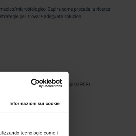
 medico/microbiologico. Capire come procede la ricerca
 strategie per trovare adeguate soluzioni.
olare (PCR, qPCR, real time PCR, digital PCR)
t.
Informazioni sui cookie
utilizzando tecnologie come i