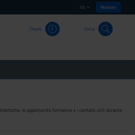
MyUnivr
ITA
Orario
Cerca
didattiche, le opportunità formative e i contatti utili durante