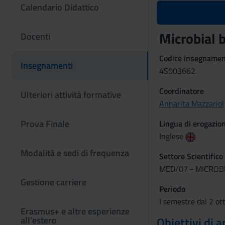
Calendario Didattico
Microbial 
Docenti
Codice insegname
Insegnamenti
4S003662
Coordinatore
Ulteriori attività formative
Annarita Mazzariol
Prova Finale
Lingua di erogazio
Inglese
Modalità e sedi di frequenza
Settore Scientifico
MED/07 - MICROB
Gestione carriere
Periodo
I semestre dal 2 ot
Erasmus+ e altre esperienze
all’estero
Obiettivi di