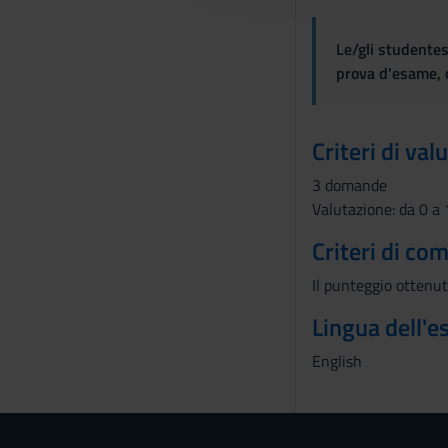
c
o
Le/gli studentes
n
prova d'esame, d
s
e
n
Criteri di val
s
o
3 domande
Valutazione: da 0 a
Criteri di co
Il punteggio ottenu
Lingua dell'
English