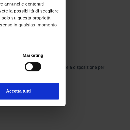
re annunci e contenuti
vete la possibilità di scegliere
li solo su questa proprietà
consenso in qualsiasi momento
alche metro,
Marketing
e specifiche (impronte
o che il Sistema Bibliotecario mette a disposizione per
o semplice e innovativo.
ezione dettagli
. Puoi
Accetta tutti
l media e per analizzare il
ostri partner che si occupano
azioni che hai fornito loro o