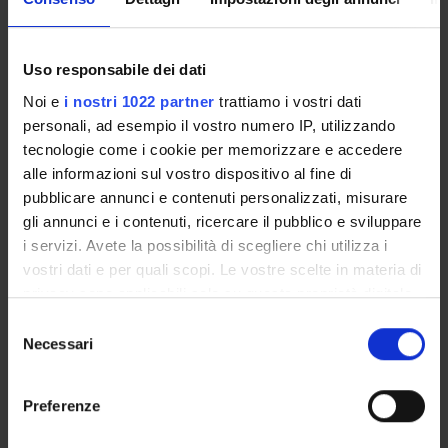
Cellular Strategies of Protein Quality Control (PQC)
Molecular chaperones
Structure and Function of the HSP90 machinery
Uso responsabile dei dati
The amyloid state
Noi e
i nostri 1022 partner
trattiamo i vostri dati
Tau Proteins
personali, ad esempio il vostro numero IP, utilizzando
Molecular Pathogenesis of Alzheimer Disease
tecnologie come i cookie per memorizzare e accedere
Techniques for Monitoring Protein Misfolding and Aggregation
alle informazioni sul vostro dispositivo al fine di
Antibodies and protein misfolding
pubblicare annunci e contenuti personalizzati, misurare
α-Synuclein misfolding and aggregation in Parkinson’s disease
gli annunci e i contenuti, ricercare il pubblico e sviluppare
Molecular Pathogenesis in Huntington’s Disease
i servizi. Avete la possibilità di scegliere chi utilizza i
Superoxide Dismutase in Familial ALS
vostri dati e per quali scopi. Le vostre scelte in materia di
α1-antitrypsin deficiency
privacy sono applicabili solo su questa proprietà digitale
Prions and prionoids
in cui avete effettuato le vostre scelte. È possibile
S
The 26S Proteasome
modificare o revocare il proprio consenso in qualsiasi
Necessari
e
Targeting the 26S Proteasome
momento dalla Dichiarazione sui cookie o facendo clic
l
Strategies that target protein aggregation
sull'icona di attivazione della privacy.
e
Preferenze
Bibliografia
z
Con il tuo consenso, vorremmo anche:
i