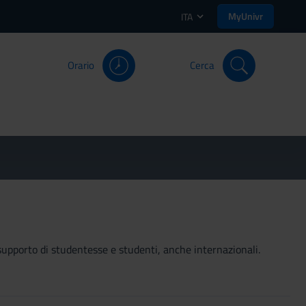
MyUnivr
ITA
Orario
Cerca
 a supporto di studentesse e studenti, anche internazionali.