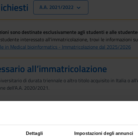
ichiesti
A.A. 2021/2022
oni sono destinate esclusivamente agli studenti e alle studentess
studente interessato all'immatricolazione, trovi le informazioni su 
le in Medical bioinformatics - Immatricolazione dal 2025/2026
essario all’immatricolazione
versitario di durata triennale o altro titolo acquisito in Italia o a
one dell'A.A. 2020/2021.
per l’ammissione
re degli specifici requisiti curriculari e un’adeguata preparazione 
Dettagli
Impostazioni degli annunci