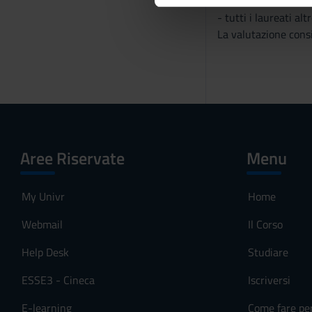
- laureati nelle cita
nostro traffico. Condividiamo 
e
- tutti i laureati al
di analisi dei dati web, pubbl
d
La valutazione consi
che hanno raccolto dal tuo uti
e
l
c
o
n
s
e
Aree Riservate
Menu
n
s
o
My Univr
Home
Webmail
Il Corso
Help Desk
Studiare
ESSE3 - Cineca
Iscriversi
E-learning
Come fare pe