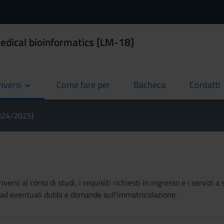
edical bioinformatics [LM-18]
riversi
Come fare per
Bacheca
Contatti
current
current
current
2024/2025)
ersi al corso di studi, i requisiti richiesti in ingresso e i servizi
re ad eventuali dubbi e domande sull'immatricolazione.