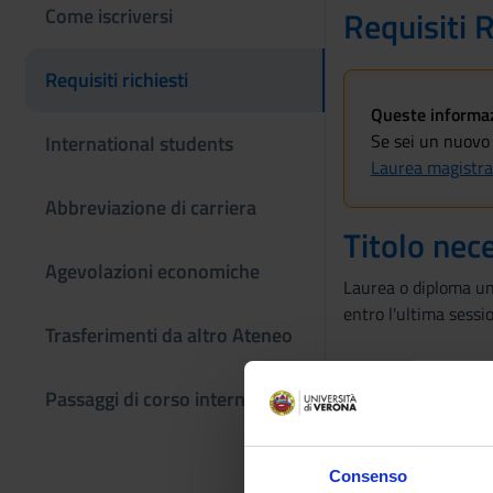
Come iscriversi
Requisiti R
Requisiti richiesti
Queste informazi
Se sei un nuovo 
International students
Laurea magistra
Abbreviazione di carriera
Titolo nec
Agevolazioni economiche
Laurea o diploma uni
entro l'ultima sessi
Trasferimenti da altro Ateneo
Passaggi di corso interni
Requisiti 
È necessario possede
Consenso
all’iscrizione.