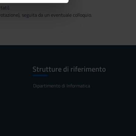
ostri partner che si occupano
tati).
azioni che hai fornito loro o
votazione), seguita da un eventuale colloquio.
Strutture di riferimento
Dipartimento di Informatica