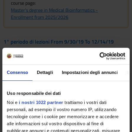
course page:
Master's degree in Medical Bioinformatics -
Enrollment from 2025/2026
1° periodo di lezioni From 9/30/19 To 12/14/19
YEARS
MODULES
TAF
TEACHER
1° 2°
The fashion lab (1
D
Not yet
Consenso
Dettagli
Impostazioni degli annunci
In
ECTS)
assigned
Uso responsabile dei dati
I semestre From 10/1/19 To 1/31/20
Noi e
i nostri 1022 partner
trattiamo i vostri dati
personali, ad esempio il vostro numero IP, utilizzando
YEARS
MODULES
TAF
TEACHER
tecnologie come i cookie per memorizzare e accedere
1° 2°
Python
D
Maurizio Boscaini
alle informazioni sul vostro dispositivo al fine di
programming
(Coordinator)
pubblicare annunci e contenuti personalizzati, misurare