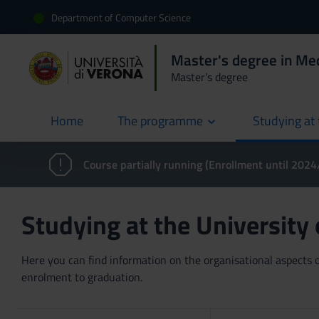
Department of Computer Science
Master's degree in Med
Master’s degree
Home
The programme
Studying at 
current
Course partially running (Enrollment until 202
Studying at the University
Here you can find information on the organisational aspects of
enrolment to graduation.