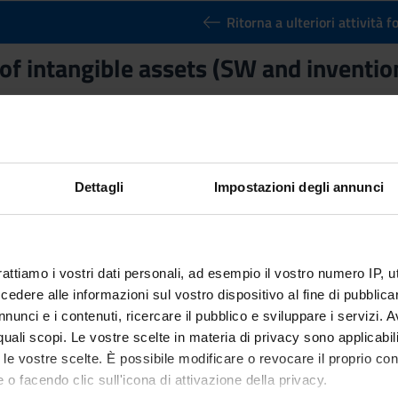
Ritorna a ulteriori attività 
 of intangible assets (SW and inventi
Credits
3
Dettagli
Impostazioni degli annunci
n by
Protection of intangible assets (SW and invention)between ind
rattiamo i vostri dati personali, ad esempio il vostro numero IP, 
dere alle informazioni sul vostro dispositivo al fine di pubblica
nunci e i contenuti, ricercare il pubblico e sviluppare i servizi. A
r quali scopi. Le vostre scelte in materia di privacy sono applicabi
to le vostre scelte. È possibile modificare o revocare il proprio 
 o facendo clic sull'icona di attivazione della privacy.