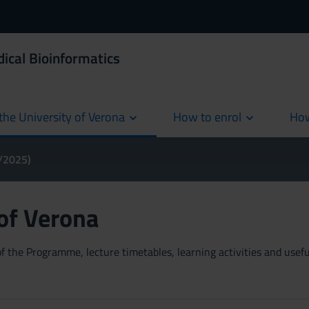
ical Bioinformatics
the University of Verona
How to enrol
How
cur
4/2025)
 of Verona
 the Programme, lecture timetables, learning activities and useful