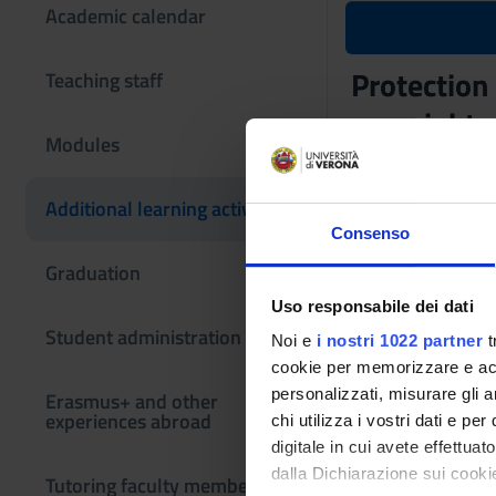
Academic calendar
Protection
Teaching staff
copyright
Modules
Teaching code
4S010252
Additional learning activities
Consenso
The course is give
in Bioinformatics
Graduation
Uso responsabile dei dati
Student administration
Noi e
i nostri 1022 partner
t
cookie per memorizzare e acce
personalizzati, misurare gli an
Erasmus+ and other
experiences abroad
chi utilizza i vostri dati e pe
digitale in cui avete effettua
dalla Dichiarazione sui cookie
Tutoring faculty members