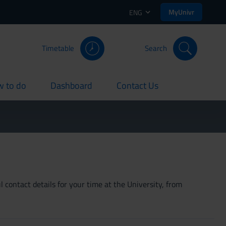
MyUnivr
ENG
Timetable
Search
 to do
Dashboard
Contact Us
rent
current
current
 contact details for your time at the University, from