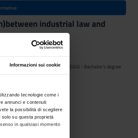
formative
on)between industrial law and
Informazioni sui cookie
ustrial law and copyright
(2023/2024) - Bachelor's degree
utilizzando tecnologie come i
re annunci e contenuti
vete la possibilità di scegliere
li solo su questa proprietà
consenso in qualsiasi momento