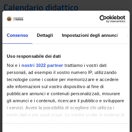
Calendario didattico
A.A. 2018/2019
Consenso
Dettagli
Impostazioni degli annunci
In
Il calendario didattico indica i periodi di svolgimento delle
attività formative, di sessioni d'esami, di laurea e di chiusura
per le festività.
Uso responsabile dei dati
Definizione dei periodi di lezione
Noi e
i nostri 1022 partner
trattiamo i vostri dati
personali, ad esempio il vostro numero IP, utilizzando
PERIODO
DAL
AL
tecnologie come i cookie per memorizzare e accedere
alle informazioni sul vostro dispositivo al fine di
I semestre
1 ott 2018
31 gen
pubblicare annunci e contenuti personalizzati, misurare
2019
gli annunci e i contenuti, ricercare il pubblico e sviluppare
i servizi. Avete la possibilità di scegliere chi utilizza i
II semestre
4 mar
14 giu
vostri dati e per quali scopi. Le vostre scelte in materia di
2019
2019
privacy sono applicabili solo su questa proprietà digitale
in cui avete effettuato le vostre scelte. È possibile
S