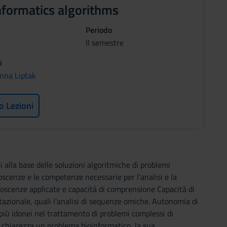
nformatics algorithms
Periodo
II semestre
i
nna Liptak
o Lezioni
i alla base delle soluzioni algoritmiche di problemi
scenze e le competenze necessarie per l'analisi e la
noscenze applicate e capacità di comprensione Capacità di
tazionale, quali l'analisi di sequenze omiche. Autonomia di
i più idonei nel trattamento di problemi complessi di
e chiarezza un problema bioinformatico, la sua