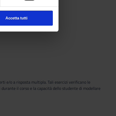
ezione dettagli
. Puoi
Accetta tutti
l media e per analizzare il
ostri partner che si occupano
azioni che hai fornito loro o
i e/o a risposta multipla. Tali esercizi verificano le
ti durante il corso e la capacità dello studente di modellare