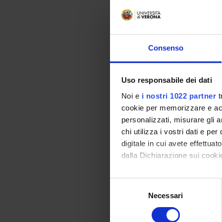
-------------------
UL: Bioinformatics 
-------------------
1. Confronto di coppi
Consenso
allineamento semiglo
2. Misure di distanza
3. Grafi de Bruijn: (
Uso responsabile dei dati
4. Allineamento di s
Noi e
i nostri 1022 partner
t
5. Riconstruzione filo
cookie per memorizzare e acce
dati di tipo caratter
personalizzati, misurare gli an
per Large Parsimon
chi utilizza i vostri dati e pe
Bibliografia
digitale in cui avete effettua
dalla Dichiarazione sui cookie
Vai alla bibl
Con il tuo consenso, vorrem
S
raccogliere informazi
Necessari
e
Modalità did
Identificare il tuo di
l
digitali).
e