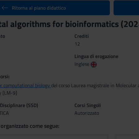
Ritorna al piano didattico
l algorithms for bioinformatics (20
nto
Crediti
12
Lingua di erogazione
Inglese
orsi:
or computational biology
del corso Laurea magistrale in Molecular
y [LM-9]
 Disciplinare (SSD)
Corsi Singoli
TICA
Autorizzato
 organizzato come segue: