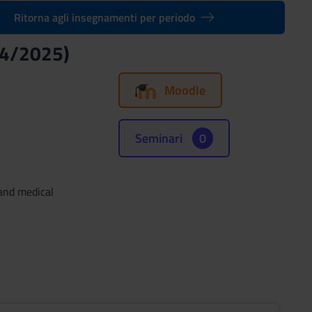
Ritorna agli insegnamenti per periodo
24/2025)
Moodle
Seminari
0
 and medical