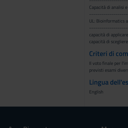
-------------------
Capacità di analisi 
-------------------
UL: Bioinformatics 
-------------------
capacità di applicare
capacità di sceglier
Criteri di co
Il voto finale per l
previsti esami diver
Lingua dell'
English