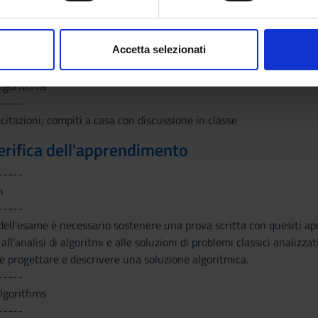
-----
aborati i tuoi dati personali e imposta le tue preferenze nella
s
n
consenso in qualsiasi momento dalla Dichiarazione sui cookie.
-----
Accetta selezionati
nalizzare contenuti ed annunci, per fornire funzionalità dei socia
-----
inoltre informazioni sul modo in cui utilizzi il nostro sito con i n
algorithms
icità e social media, i quali potrebbero combinarle con altre inform
-----
lizzo dei loro servizi.
ecitazioni; compiti a casa con discussione in classe
erifica dell'apprendimento
-----
n
-----
ell'esame è necessario sostenere una prova scritta con quesiti apert
ll'analisi di algoritmi e alle soluzioni di problemi classici analizza
 progettare e descrivere una soluzione algoritmica.
-----
algorithms
-----