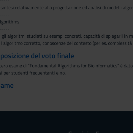
-----
e sintesi relativamente alla progettazione ed analisi di modelli algo
-----
algorithms
-----
 gli algoritmi studiati su esempi concreti; capacità di spiegarli in 
e l'algoritmo corretto; conoscenze del contesto (per es. complessità 
mposizione del voto finale
'intero esame di "Fundamental Algorithms for Bioinformatics" è dato
si per studenti frequentanti e no.
esame