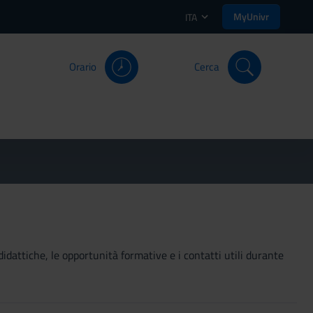
MyUnivr
ITA
Orario
Cerca
didattiche, le opportunità formative e i contatti utili durante