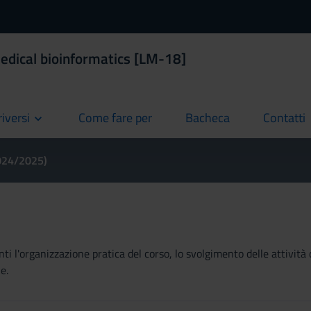
edical bioinformatics [LM-18]
riversi
Come fare per
Bacheca
Contatti
current
current
current
2024/2025)
ti l'organizzazione pratica del corso, lo svolgimento delle attività 
e.