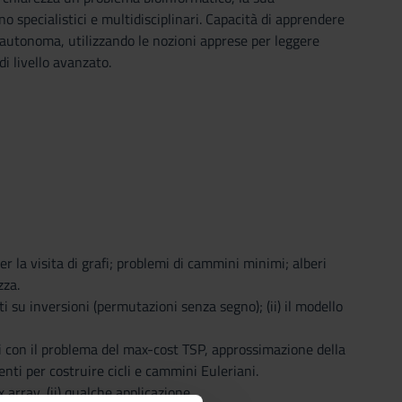
o specialistici e multidisciplinari. Capacità di apprendere
autonoma, utilizzando le nozioni apprese per leggere
i livello avanzato.
per la visita di grafi; problemi di cammini minimi; alberi
zza.
 su inversioni (permutazioni senza segno); (ii) il modello
ni con il problema del max-cost TSP, approssimazione della
nti per costruire cicli e cammini Euleriani.
 array, (ii) qualche applicazione.