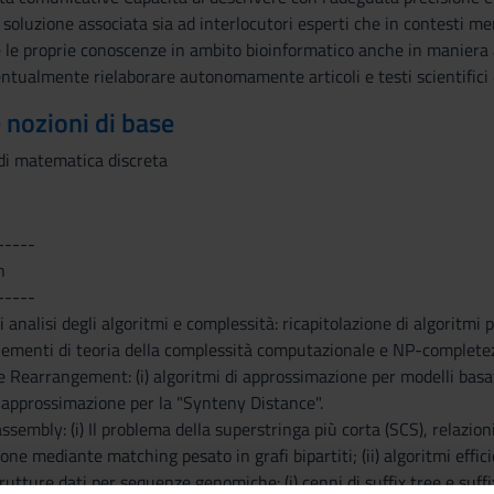
 soluzione associata sia ad interlocutori esperti che in contesti men
e le proprie conoscenze in ambito bioinformatico anche in maniera 
ualmente rielaborare autonomamente articoli e testi scientifici d
e nozioni di base
di matematica discreta
-----
n
-----
i analisi degli algoritmi e complessità: ricapitolazione di algoritmi 
elementi di teoria della complessità computazionale e NP-complete
 Rearrangement: (i) algoritmi di approssimazione per modelli basati
 di approssimazione per la "Synteny Distance".
ssembly: (i) Il problema della superstringa più corta (SCS), relazio
e mediante matching pesato in grafi bipartiti; (ii) algoritmi efficie
rutture dati per sequenze genomiche: (i) cenni di suffix tree e suffix