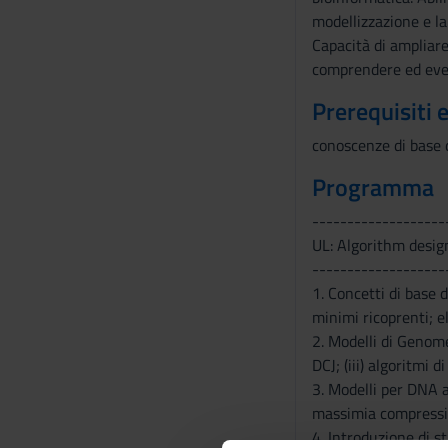
modellizzazione e la
Capacità di ampliar
comprendere ed event
Prerequisiti 
conoscenze di base 
Programma
-------------------
UL: Algorithm desig
-------------------
1. Concetti di base d
minimi ricoprenti; 
2. Modelli di Genome
DCJ; (iii) algoritmi
3. Modelli per DNA a
massimia compression
4. Introduzione di st