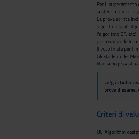
Per il superamento d
sostenere un colloqu
La prova scritta inc
algoritmi; quali alg
l'algoritmo DP, etc)
padronanza delle co
Il voto finale per l
Gli studenti del Mas
Non sono previsti es
Le/gli studentes
prova d'esame, d
Criteri di val
-------------------
UL: Algorithm desig