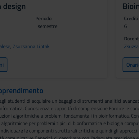
 design
Bioi
Periodo
Crediti
I semestre
6
Docent
alese
,
Zsuzsanna Liptak
Zsuzsa
ni
Orari
 apprendimento
agli studenti di acquisire un bagaglio di strumenti analitici avanzat
nformatica. Conoscenza e capacità di comprensione Fornire le cono
uzioni algoritmiche a problemi fondamentali in bioinformatica. Co
 algoritmiche per problemi tipici di bionformatica e biologia compu
 individuare le componenti strutturali critiche e quindi gli approcc
ità comunicative Capacità di descrivere con l'adeguata precisione 