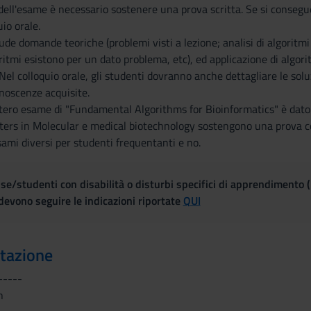
ell'esame è necessario sostenere una prova scritta. Se si consegue
io orale.
lude domande teoriche (problemi visti a lezione; analisi di algoritmi
oritmi esistono per un dato problema, etc), ed applicazione di algor
. Nel colloquio orale, gli studenti dovranno anche dettagliare le sol
noscenze acquisite.
'intero esame di "Fundamental Algorithms for Bioinformatics" è dato
ters in Molecular e medical biotechnology sostengono una prova con
ami diversi per studenti frequentanti e no.
se/studenti con disabilità o disturbi specifici di apprendimento 
evono seguire le indicazioni riportate
QUI
utazione
-----
n