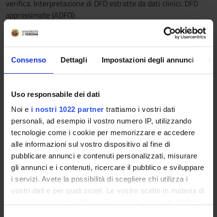
verifica. Interpretazione di DFD estratte da dati clinici. DFD
approssimate (ADFD):
definizione, applicazione ed interpretazione su dati clinici
(esempi).
Algoritmo per la verifica di singole ADFD ristrette al caso di
Consenso
Dettagli
Impostazioni degli annunci
In
due misure (2ADFD):
studio di complessità, implementazione. Estrazione di 2ADFD
minimali da dati clinici.
Uso responsabile dei dati
Regole di Associazione (AR):
Noi e
i nostri 1022 partner
trattiamo i vostri dati
definizione, esempi in ambito clinico. Estrazione di AR:
personali, ad esempio il vostro numero IP, utilizzando
supporto e confidenza. Analisi teorica delle regole di
tecnologie come i cookie per memorizzare e accedere
associazione: la maledizione della cardinalità. Insieme di
alle informazioni sul vostro dispositivo al fine di
oggetti frequenti (FI) :
pubblicare annunci e contenuti personalizzati, misurare
definizione, ruolo nell’estrazione di AR, e algoritmi per la
gli annunci e i contenuti, ricercare il pubblico e sviluppare
generazione di candidati. Estrazione di AR da insiemi di FI.
i servizi. Avete la possibilità di scegliere chi utilizza i
Insiemi di FI: insiemi minimali, insiemi chiusi. Strategie per
vostri dati e per quali scopi. Le vostre scelte in materia di
l’esporazione del reticolo degli FI. Strutture alternative per la
privacy sono applicabili solo su questa proprietà digitale
estrazione di insiemi frequenti (hash trees, FP-trees).
in cui avete effettuato le vostre scelte. È possibile