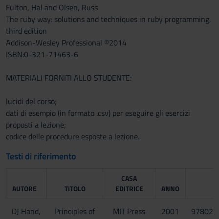
Fulton, Hal and Olsen, Russ
The ruby way: solutions and techniques in ruby programming,
third edition
Addison-Wesley Professional ©2014
ISBN:0-321-71463-6
MATERIALI FORNITI ALLO STUDENTE:
lucidi del corso;
dati di esempio (in formato .csv) per eseguire gli esercizi
proposti a lezione;
codice delle procedure esposte a lezione.
Testi di riferimento
CASA
AUTORE
TITOLO
EDITRICE
ANNO
I
DJ Hand,
Principles of
MIT Press
2001
978026