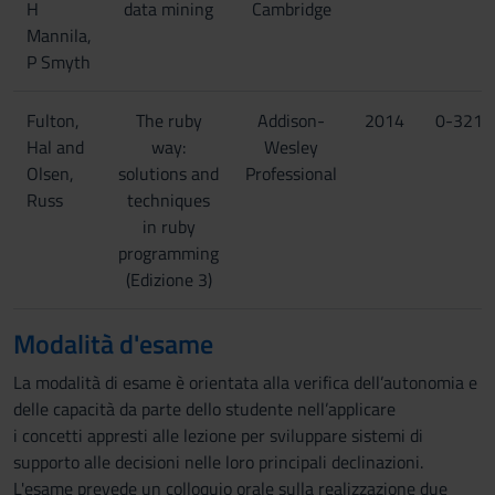
H
data mining
Cambridge
Mannila,
P Smyth
Fulton,
The ruby
Addison-
2014
0-321-
Hal and
way:
Wesley
Olsen,
solutions and
Professional
Russ
techniques
in ruby
programming
(Edizione 3)
Modalità d'esame
La modalità di esame è orientata alla verifica dell’autonomia e
delle capacità da parte dello studente nell’applicare
i concetti appresti alle lezione per sviluppare sistemi di
supporto alle decisioni nelle loro principali declinazioni.
L'esame prevede un colloquio orale sulla realizzazione due