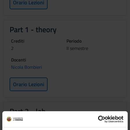
Orario Lezioni
Part 1 - theory
Crediti
Periodo
2
II semestre
Docenti
Nicola Bombieri
Orario Lezioni
Part 2 - lab
Crediti
Periodo