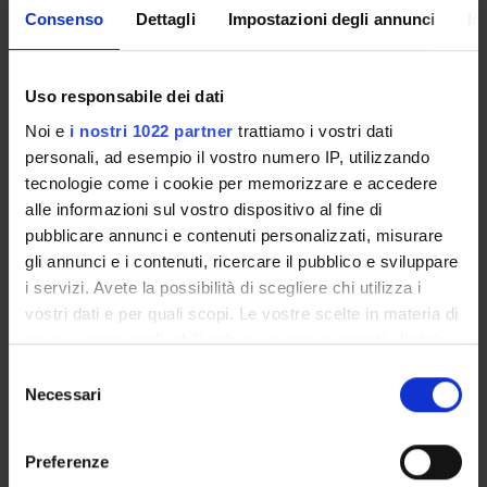
1
II semestre
Consenso
Dettagli
Impostazioni degli annunci
In
Docenti
Nicola Bombieri
Uso responsabile dei dati
Orario Lezioni
Noi e
i nostri 1022 partner
trattiamo i vostri dati
personali, ad esempio il vostro numero IP, utilizzando
tecnologie come i cookie per memorizzare e accedere
alle informazioni sul vostro dispositivo al fine di
Part 1 - lab
pubblicare annunci e contenuti personalizzati, misurare
gli annunci e i contenuti, ricercare il pubblico e sviluppare
Crediti
Periodo
i servizi. Avete la possibilità di scegliere chi utilizza i
1
II semestre
vostri dati e per quali scopi. Le vostre scelte in materia di
privacy sono applicabili solo su questa proprietà digitale
Docenti
in cui avete effettuato le vostre scelte. È possibile
S
Nicola Bombieri
modificare o revocare il proprio consenso in qualsiasi
Necessari
e
momento dalla Dichiarazione sui cookie o facendo clic
l
Orario Lezioni
sull'icona di attivazione della privacy.
e
Preferenze
z