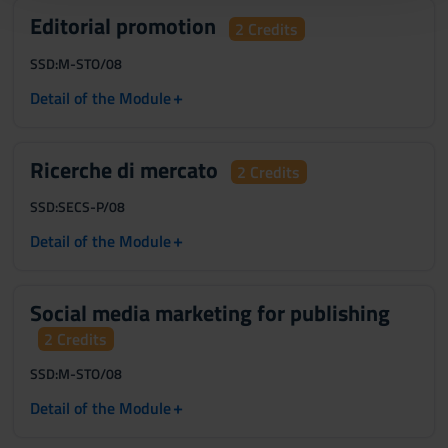
con altre informazioni che hai fornito loro o che hanno
Editorial promotion
2 Credits
raccolto dal tuo utilizzo dei loro servizi.
SSD:
M-STO/08
+
Detail of the Module
Ricerche di mercato
2 Credits
SSD:
SECS-P/08
+
Detail of the Module
Social media marketing for publishing
2 Credits
SSD:
M-STO/08
+
Detail of the Module