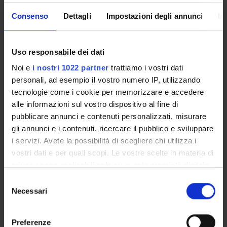
Consenso
Dettagli
Impostazioni degli annunci
In
Le agenzie letterarie
1 Credits
SSD:
M-STO/08
Uso responsabile dei dati
+
Detail of the Module
Noi e
i nostri 1022 partner
trattiamo i vostri dati
personali, ad esempio il vostro numero IP, utilizzando
tecnologie come i cookie per memorizzare e accedere
Lettering and typography
2 Credits
alle informazioni sul vostro dispositivo al fine di
pubblicare annunci e contenuti personalizzati, misurare
SSD:
M-STO/08
gli annunci e i contenuti, ricercare il pubblico e sviluppare
+
Detail of the Module
i servizi. Avete la possibilità di scegliere chi utilizza i
vostri dati e per quali scopi. Le vostre scelte in materia di
privacy sono applicabili solo su questa proprietà digitale
Marketing I
2 Credits
in cui avete effettuato le vostre scelte. È possibile
S
modificare o revocare il proprio consenso in qualsiasi
Necessari
e
SSD:
SECS-P/08
momento dalla Dichiarazione sui cookie o facendo clic
l
+
Detail of the Module
sull'icona di attivazione della privacy.
e
Preferenze