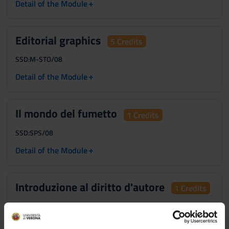
+
Detail of the Module
Editorial graphics
5 Credits
SSD:
M-STO/08
+
Detail of the Module
Il mondo del fumetto
1 Credits
SSD:
SPS/08
+
Detail of the Module
Introduzione al diritto d'autore
1 Credits
SSD:
IUS/04
+
Detail of the Module