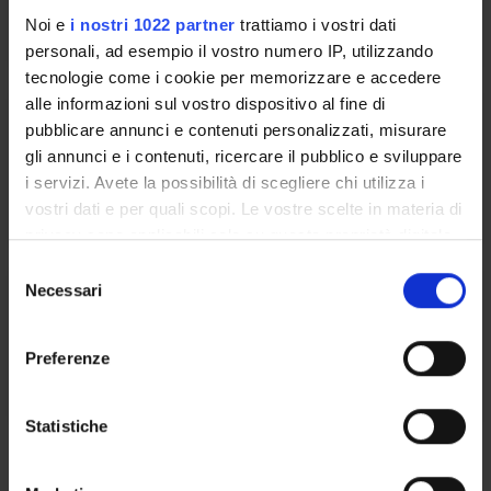
Valeria Pallotta
Noi e
i nostri 1022 partner
trattiamo i vostri dati
personali, ad esempio il vostro numero IP, utilizzando
tecnologie come i cookie per memorizzare e accedere
alle informazioni sul vostro dispositivo al fine di
PDE E COMUNICAZIONE
pubblicare annunci e contenuti personalizzati, misurare
gli annunci e i contenuti, ricercare il pubblico e sviluppare
Academic staff
i servizi. Avete la possibilità di scegliere chi utilizza i
Paolo Giiuseppe Soraci
vostri dati e per quali scopi. Le vostre scelte in materia di
privacy sono applicabili solo su questa proprietà digitale
in cui avete effettuato le vostre scelte. È possibile
S
modificare o revocare il proprio consenso in qualsiasi
editorial promotion
Necessari
e
momento dalla Dichiarazione sui cookie o facendo clic
l
sull'icona di attivazione della privacy.
Academic staff
e
Preferenze
Emidio Carlo Portelli
z
Con il tuo consenso, vorremmo anche:
i
raccogliere informazioni sulla tua posizione
o
Statistiche
geografica, con un'approssimazione di qualche
Bibliography
n
metro,
e