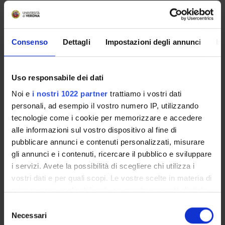
Back to the study plan
Il mondo del fumetto
Consenso
Dettagli
Impostazioni degli annunci
In
(2024/2025)
Teaching code
Teacher
Uso responsabile dei dati
4S011193
Giovanni Mattioli
Noi e
i nostri 1022 partner
trattiamo i vostri dati
personali, ad esempio il vostro numero IP, utilizzando
Credits
Language
tecnologie come i cookie per memorizzare e accedere
1
Italian
alle informazioni sul vostro dispositivo al fine di
pubblicare annunci e contenuti personalizzati, misurare
Scientific Disciplinary Sector (SSD)
gli annunci e i contenuti, ricercare il pubblico e sviluppare
SPS/08 - SOCIOLOGY OF CULTURE AND COMMUNICATION
i servizi. Avete la possibilità di scegliere chi utilizza i
Period
vostri dati e per quali scopi. Le vostre scelte in materia di
Periodo lezioni Master Editoria dal Feb 1, 2025 al Dec 31,
privacy sono applicabili solo su questa proprietà digitale
2025.
in cui avete effettuato le vostre scelte. È possibile
S
modificare o revocare il proprio consenso in qualsiasi
Necessari
e