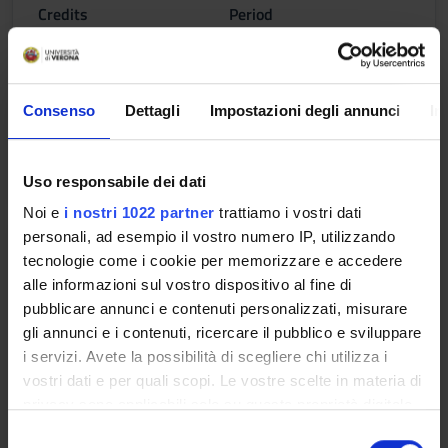
Credits
Period
4
Sem. 1A
Academic staff
Massimiliano Badino
Consenso
Dettagli
Impostazioni degli annunci
In
Lessons timetable
Uso responsabile dei dati
Noi e
i nostri 1022 partner
trattiamo i vostri dati
personali, ad esempio il vostro numero IP, utilizzando
Lab. Philosophy for children
tecnologie come i cookie per memorizzare e accedere
[Gruppo 1]
alle informazioni sul vostro dispositivo al fine di
pubblicare annunci e contenuti personalizzati, misurare
Credits
Period
gli annunci e i contenuti, ricercare il pubblico e sviluppare
1
Lab 1A
i servizi. Avete la possibilità di scegliere chi utilizza i
Academic staff
vostri dati e per quali scopi. Le vostre scelte in materia di
privacy sono applicabili solo su questa proprietà digitale
Antonio Cosentino
in cui avete effettuato le vostre scelte. È possibile
S