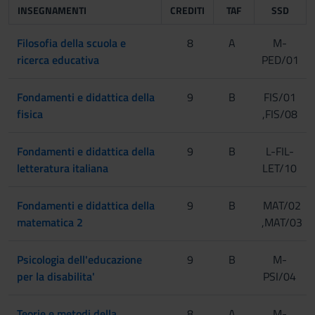
INSEGNAMENTI
CREDITI
TAF
SSD
[Gruppo 3]
Filosofia della scuola e
8
A
M-
ricerca educativa
PED/01
[Gruppo 4]
Fondamenti e didattica della
9
B
FIS/01
fisica
,FIS/08
Fondamenti e didattica della
9
B
L-FIL-
letteratura italiana
LET/10
Fondamenti e didattica della
9
B
MAT/02
matematica 2
,MAT/03
Psicologia dell'educazione
9
B
M-
per la disabilita'
PSI/04
Teorie e metodi della
8
A
M-