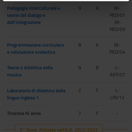
informazioni sul modo in cui utilizzi il nostro sito con i
Pedagogia interculturale e
9
A
M-
nostri partner che si occupano di analisi dei dati web,
teorie del dialogo e
PED/01
pubblicità e social media, i quali potrebbero combinarle
dell'integrazione
,M-
con altre informazioni che hai fornito loro o che hanno
PED/03
raccolto dal tuo utilizzo dei loro servizi.
Programmazione curriculare
8
A
M-
e valutazione scolastica
PED/04
Teorie e didattica della
9
B
L-
musica
ART/07
2
F
L-
Laboratorio di didattica della
[Gruppo 1]
LIN/12
lingua inglese 1
Tirocinio IV anno
7
F
-
[Gruppo 2]
5° Anno Attivato nell'A.A. 2022/2023