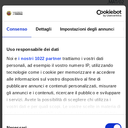
,MAT/02
,MAT/03
Fondamenti e didattica della
8
B
M-
Consenso
Dettagli
Impostazioni degli annunci
In
storia
STO/02
Letteratura per l'infanzia
9
B
M-
Uso responsabile dei dati
PED/02
Noi e
i nostri 1022 partner
trattiamo i vostri dati
personali, ad esempio il vostro numero IP, utilizzando
Metodologie didattiche attive
11
A
M-
tecnologie come i cookie per memorizzare e accedere
e tecnologie didattiche
PED/03
alle informazioni sul vostro dispositivo al fine di
pubblicare annunci e contenuti personalizzati, misurare
Pedagogia e didattica
10
B
M-
gli annunci e i contenuti, ricercare il pubblico e sviluppare
speciale per l'inclusione
PED/03
i servizi. Avete la possibilità di scegliere chi utilizza i
vostri dati e per quali scopi. Le vostre scelte in materia di
Laboratorio di lingua inglese
4
F
-
privacy sono applicabili solo su questa proprietà digitale
livello B2
in cui avete effettuato le vostre scelte. È possibile
S
modificare o revocare il proprio consenso in qualsiasi
Necessari