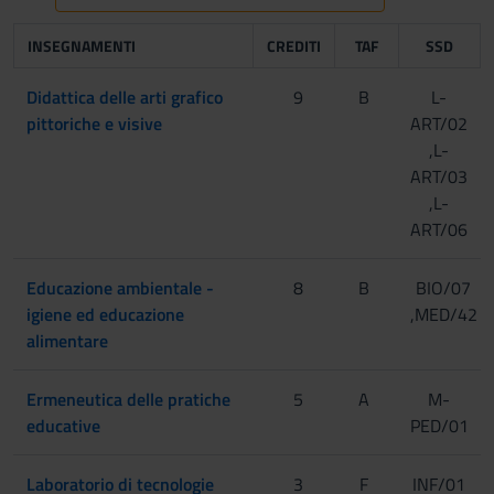
INSEGNAMENTI
CREDITI
TAF
SSD
Didattica delle arti grafico
9
B
L-
pittoriche e visive
ART/02
,L-
ART/03
,L-
ART/06
Educazione ambientale -
8
B
BIO/07
igiene ed educazione
,MED/42
alimentare
Ermeneutica delle pratiche
5
A
M-
educative
PED/01
Laboratorio di tecnologie
3
F
INF/01