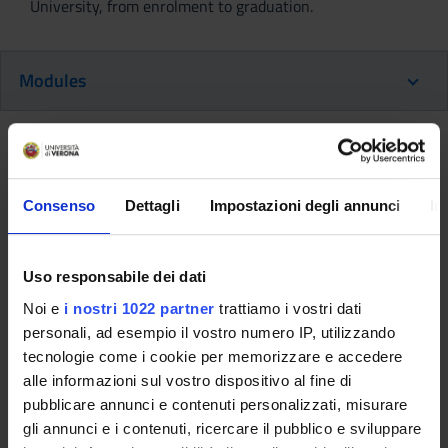
University, from enrolment to graduation.
Modules
Back to the study plan
Back to the modules per semester
Consenso
Dettagli
Impostazioni degli annunci
In
Neuroscience and Education:
practical activities for primary
Uso responsabile dei dati
schools (2021/2022)
Noi e
i nostri 1022 partner
trattiamo i vostri dati
personali, ad esempio il vostro numero IP, utilizzando
Teaching code
Teacher
tecnologie come i cookie per memorizzare e accedere
4S011159
Claudio Girelli
alle informazioni sul vostro dispositivo al fine di
pubblicare annunci e contenuti personalizzati, misurare
Coordinator
Credits
gli annunci e i contenuti, ricercare il pubblico e sviluppare
Claudio Girelli
1