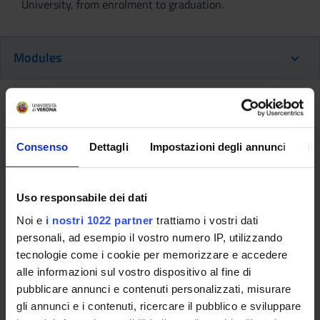
University, from enrolment to graduation.
Modules
Back to the study plan
Back to the modules per semester
Consenso
Dettagli
Impostazioni degli annunci
In
Rhythm without music. Reading,
analysing and composing rhymes
Uso responsabile dei dati
(2021/2022)
Noi e
i nostri 1022 partner
trattiamo i vostri dati
personali, ad esempio il vostro numero IP, utilizzando
Teaching code
Teacher
tecnologie come i cookie per memorizzare e accedere
4S011160
Claudio Girelli
alle informazioni sul vostro dispositivo al fine di
pubblicare annunci e contenuti personalizzati, misurare
Coordinator
Credits
gli annunci e i contenuti, ricercare il pubblico e sviluppare
Claudio Girelli
1