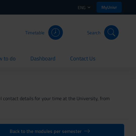
MyUnivr
ENG
Timetable
Search
 to do
Dashboard
Contact Us
rent
current
current
 contact details for your time at the University, from
Back to the modules per semester