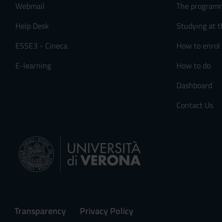
Webmail
The program
s
e
Help Desk
Studying at t
n
s
ESSE3 - Cineca
How to enrol
o
E-learning
How to do
Dashboard
Contact Us
Transparency
Privacy Policy