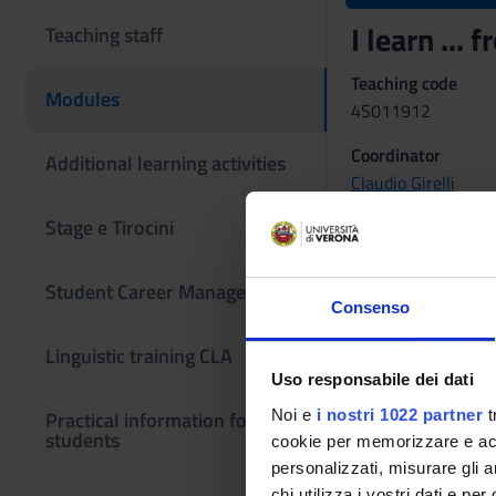
I learn ..
Teaching staff
Teaching code
Modules
4S011912
Coordinator
Additional learning activities
Claudio Girelli
Stage e Tirocini
Language
Italian
Student Career Management
Period
Consenso
Sem. 2A dal Feb 20
Linguistic training CLA
Uso responsabile dei dati
Noi e
i nostri 1022 partner
t
Practical information for
students
cookie per memorizzare e acce
personalizzati, misurare gli an
chi utilizza i vostri dati e pe