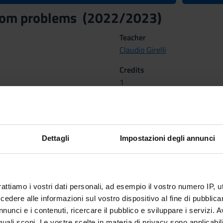
. from problems (2022/2023)
Teacher
Claudio Girelli
Credits
1
Scientific Disciplinary Sector 
NN - -
Dettagli
Impostazioni degli annunci
, 2023 al Mar 24, 2023.
rattiamo i vostri dati personali, ad esempio il vostro numero IP, 
dere alle informazioni sul vostro dispositivo al fine di pubblica
nunci e i contenuti, ricercare il pubblico e sviluppare i servizi. A
r quali scopi. Le vostre scelte in materia di privacy sono applicabi