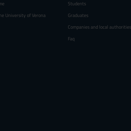
me
Students
he University of Verona
Graduates
Companies and local authoritie
Faq