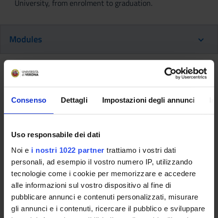
University, from enrolment to graduation.
Modules
Back to the study plan
Back to the modules per semester
Consenso
Dettagli
Impostazioni degli annunci
In
Laboratory of education for adults.
Introductory path to the activities
Uso responsabile dei dati
of the CPIA (2023/2024)
Noi e
i nostri 1022 partner
trattiamo i vostri dati
personali, ad esempio il vostro numero IP, utilizzando
Teaching code
Teacher
tecnologie come i cookie per memorizzare e accedere
4S011567
Claudio Girelli
alle informazioni sul vostro dispositivo al fine di
pubblicare annunci e contenuti personalizzati, misurare
Coordinator
Credits
gli annunci e i contenuti, ricercare il pubblico e sviluppare
Claudio Girelli
2