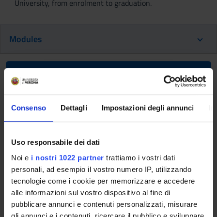
University, from enrolment to graduation.
Modules
Back to the study plan
Back to the modules per semester
Consenso
Dettagli
Impostazioni degli annunci
In
I learn ... from problems
(2024/2025)
Uso responsabile dei dati
Teaching code
Teacher
Noi e
i nostri 1022 partner
trattiamo i vostri dati
4S014021
Claudio Girelli
personali, ad esempio il vostro numero IP, utilizzando
tecnologie come i cookie per memorizzare e accedere
Coordinator
Credits
alle informazioni sul vostro dispositivo al fine di
Claudio Girelli
1
pubblicare annunci e contenuti personalizzati, misurare
gli annunci e i contenuti, ricercare il pubblico e sviluppare