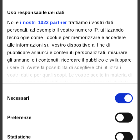
Laboratorio di Didattica speciale
per l'inclusione [Gruppo 3]
Uso responsabile dei dati
Noi e
i nostri 1022 partner
trattiamo i vostri dati
Credits
Period
personali, ad esempio il vostro numero IP, utilizzando
1
Lab 1B
tecnologie come i cookie per memorizzare e accedere
Academic staff
alle informazioni sul vostro dispositivo al fine di
Lara Zancanella
pubblicare annunci e contenuti personalizzati, misurare
gli annunci e i contenuti, ricercare il pubblico e sviluppare
i servizi. Avete la possibilità di scegliere chi utilizza i
Lessons timetable
vostri dati e per quali scopi. Le vostre scelte in materia di
privacy sono applicabili solo su questa proprietà digitale
in cui avete effettuato le vostre scelte. È possibile
S
Laboratorio di Didattica speciale
modificare o revocare il proprio consenso in qualsiasi
Necessari
e
per l'inclusione [Gruppo 4]
momento dalla Dichiarazione sui cookie o facendo clic
l
sull'icona di attivazione della privacy.
e
Preferenze
Credits
Period
z
1
Lab 1B
Con il tuo consenso, vorremmo anche:
i
raccogliere informazioni sulla tua posizione
o
Statistiche