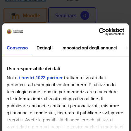
Moodle
Seminars
0
The teaching is organized as follows:
DIDATTICA DELLA LETTERATURA
Consenso
Dettagli
Impostazioni degli annunci
In
CONTEMPORANEA
Credits
Period
Uso responsabile dei dati
4
Sem. 1B
Noi e
i nostri 1022 partner
trattiamo i vostri dati
Academic staff
personali, ad esempio il vostro numero IP, utilizzando
Giuseppe Longo
tecnologie come i cookie per memorizzare e accedere
alle informazioni sul vostro dispositivo al fine di
Lessons timetable
pubblicare annunci e contenuti personalizzati, misurare
gli annunci e i contenuti, ricercare il pubblico e sviluppare
i servizi. Avete la possibilità di scegliere chi utilizza i
vostri dati e per quali scopi. Le vostre scelte in materia di