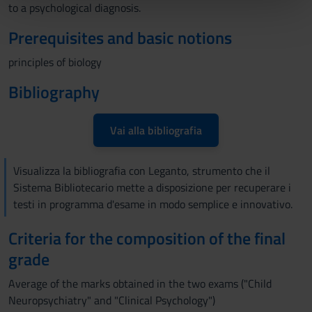
to a psychological diagnosis.
pubblicità e social media, i quali potrebbero combinarle
Prerequisites and basic notions
con altre informazioni che hai fornito loro o che hanno
raccolto dal tuo utilizzo dei loro servizi.
principles of biology
Bibliography
Vai alla bibliografia
Visualizza la bibliografia con Leganto, strumento che il
Sistema Bibliotecario mette a disposizione per recuperare i
testi in programma d'esame in modo semplice e innovativo.
Criteria for the composition of the final
grade
Average of the marks obtained in the two exams ("Child
Neuropsychiatry" and "Clinical Psychology")