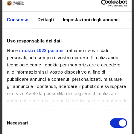
PSICOLOGIA CLINICA
Credits
Period
Consenso
Dettagli
Impostazioni degli annunci
In
4
Sem. 2B
Academic staff
Uso responsabile dei dati
Caterina Spillari
Noi e
i nostri 1022 partner
trattiamo i vostri dati
Lessons timetable
personali, ad esempio il vostro numero IP, utilizzando
tecnologie come i cookie per memorizzare e accedere
alle informazioni sul vostro dispositivo al fine di
Learning objectives
pubblicare annunci e contenuti personalizzati, misurare
gli annunci e i contenuti, ricercare il pubblico e sviluppare
Child Psychiatry
i servizi. Avete la possibilità di scegliere chi utilizza i
The goal of the course is to give students the key elements to
vostri dati e per quali scopi. Le vostre scelte in materia di
understand the developmental psychopathology: through the
privacy sono applicabili solo su questa proprietà digitale
in-depth analysis of theoretical models, the students will
in cui avete effettuato le vostre scelte. È possibile
S
learn action protocols and practical directions specific for the
modificare o revocare il proprio consenso in qualsiasi
Necessari
e
different development stages. In particular, the course will
momento dalla Dichiarazione sui cookie o facendo clic
l