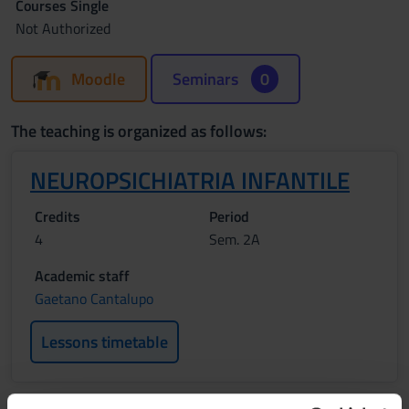
Courses Single
Not Authorized
Moodle
Seminars
0
The teaching is organized as follows:
NEUROPSICHIATRIA INFANTILE
Credits
Period
4
Sem. 2A
Academic staff
Gaetano Cantalupo
Lessons timetable