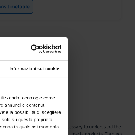
ons timetable
Informazioni sui cookie
utilizzando tecnologie come i
re annunci e contenuti
vete la possibilità di scegliere
li solo su questa proprietà
ducation: in order to this, it is necessary to understand the
consenso in qualsiasi momento
le of different age “use” different media products. Through