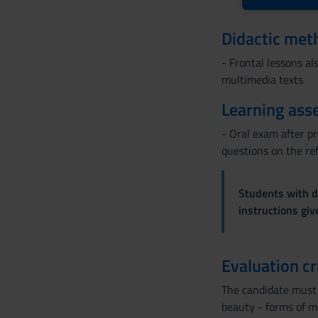
n
s
Didactic met
o
- Frontal lessons al
multimedia texts
Learning ass
- Oral exam after p
questions on the re
Students with di
instructions gi
Evaluation cr
The candidate must 
beauty - forms of 