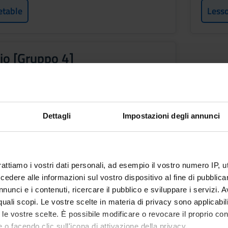
etable
Less
io [Gruppo 4]
Period
Lab 1B
f
Dettagli
Impostazioni degli annunci
etable
rattiamo i vostri dati personali, ad esempio il vostro numero IP, 
dere alle informazioni sul vostro dispositivo al fine di pubblica
nunci e i contenuti, ricercare il pubblico e sviluppare i servizi. A
ctives
r quali scopi. Le vostre scelte in materia di privacy sono applicabi
se is to make clear the cultural and educational aspects of media e
to le vostre scelte. È possibile modificare o revocare il proprio 
cognitive processes involved in cultural consumption and how peop
 o facendo clic sull'icona di attivazione della privacy.