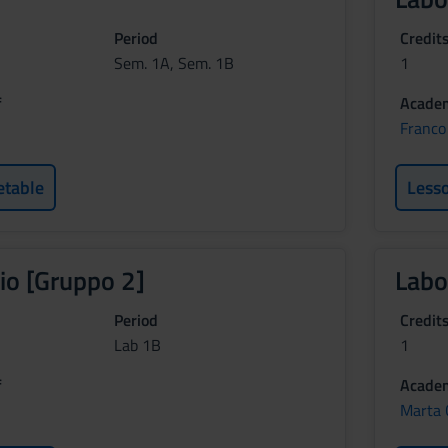
Period
Credit
Sem. 1A, Sem. 1B
1
f
Academ
Franco
etable
Less
io [Gruppo 2]
Labo
Period
Credit
Lab 1B
1
f
Academ
Marta 