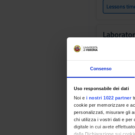
Lessons tim
Laborator
Credits
1
Academic staf
Consenso
Marta Ciresa
Uso responsabile dei dati
Lessons tim
Noi e
i nostri 1022 partner
t
cookie per memorizzare e acce
personalizzati, misurare gli an
Learning obje
chi utilizza i vostri dati e pe
The goal of the cour
digitale in cui avete effettua
cognitive and meta-
dalla Dichiarazione sui cookie