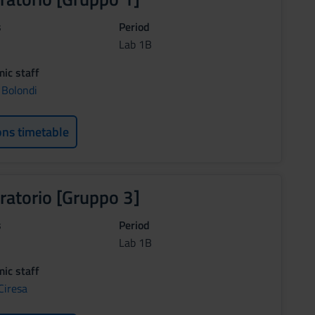
s
Period
Lab 1B
ic staff
 Bolondi
ons timetable
ratorio [Gruppo 3]
s
Period
Lab 1B
ic staff
Ciresa