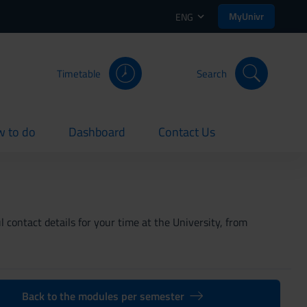
MyUnivr
ENG
Timetable
Search
 to do
Dashboard
Contact Us
rent
current
current
 contact details for your time at the University, from
Back to the modules per semester