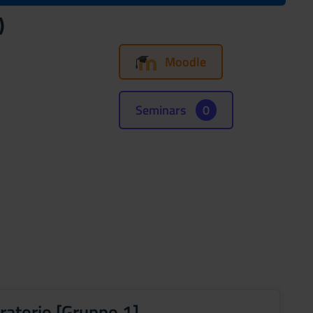
)
Moodle
Seminars
0
ratorio [Gruppo 1]