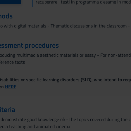
recuperare i testi in programma d'esame in mod
hods
so with digital materials - Thematic discussions in the classroom 
essment procedures
roducing multimedia aesthetic materials or essay - For non-attendi
ference texts
sabilities or specific learning disorders (SLD), who intend to re
ven
HERE
iteria
demonstrate good knowledge of: - the topics covered during the co
media teaching and animated cinema