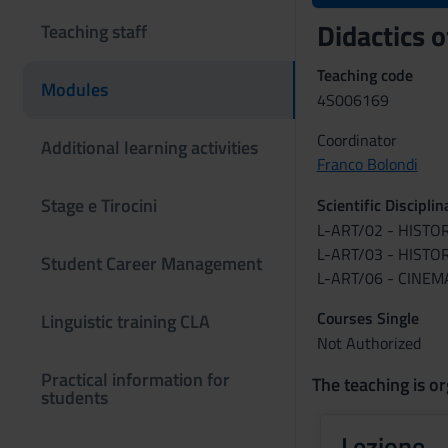
Didactics 
Teaching staff
Teaching code
Modules
4S006169
Coordinator
Additional learning activities
Franco Bolondi
Stage e Tirocini
Scientific Discipli
L-ART/02 - HIST
L-ART/03 - HIST
Student Career Management
L-ART/06 - CINE
Courses Single
Linguistic training CLA
Not Authorized
Practical information for
The teaching is or
students
Lezione