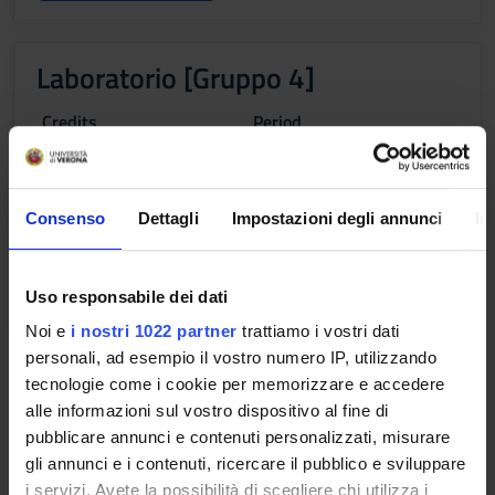
Laboratorio [Gruppo 4]
Credits
Period
1
Lab. 1B
Academic staff
Federica Valbusa
Consenso
Dettagli
Impostazioni degli annunci
In
Lessons timetable
Uso responsabile dei dati
Noi e
i nostri 1022 partner
trattiamo i vostri dati
personali, ad esempio il vostro numero IP, utilizzando
Learning objectives
tecnologie come i cookie per memorizzare e accedere
The goal of the course is to develop a pedagogical knowledge
alle informazioni sul vostro dispositivo al fine di
about planning, negotiating day to day classroom activity,
pubblicare annunci e contenuti personalizzati, misurare
motivating students and evaluating educational practices for
gli annunci e i contenuti, ricercare il pubblico e sviluppare
children in pre-primary school and primary school. These
i servizi. Avete la possibilità di scegliere chi utilizza i