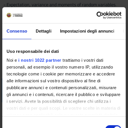
- Expectation, variance and moments of random variables.
- Multidimensional random variables, discrete
multidimensional random variables, marginal and conditional
distributions, independent random variables.
Consenso
Dettagli
Impostazioni degli annunci
In
- Linear combinations of random variables.
- Introduction to limit theorems, weak law of large numbers.
Bibliography
Uso responsabile dei dati
Noi e
i nostri 1022 partner
trattiamo i vostri dati
Vai alla bibliografia
personali, ad esempio il vostro numero IP, utilizzando
tecnologie come i cookie per memorizzare e accedere
alle informazioni sul vostro dispositivo al fine di
Visualizza la bibliografia con Leganto, strumento che il
pubblicare annunci e contenuti personalizzati, misurare
Sistema Bibliotecario mette a disposizione per recuperare i
gli annunci e i contenuti, ricercare il pubblico e sviluppare
testi in programma d'esame in modo semplice e innovativo.
i servizi. Avete la possibilità di scegliere chi utilizza i
vostri dati e per quali scopi. Le vostre scelte in materia di
Didactic methods
privacy sono applicabili solo su questa proprietà digitale
Lessons will be delivered via Zoom; recordings will be made
in cui avete effettuato le vostre scelte. È possibile
S