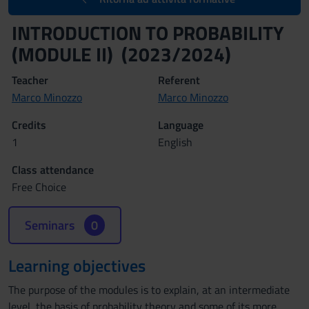
INTRODUCTION TO PROBABILITY
(MODULE II) (2023/2024)
Teacher
Referent
Marco Minozzo
Marco Minozzo
Credits
Language
1
English
Class attendance
Free Choice
Seminars
0
Learning objectives
The purpose of the modules is to explain, at an intermediate
level, the basis of probability theory and some of its more