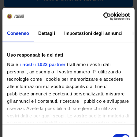
BASIC LEVEL STATISTICS
(2023/2024)
Consenso
Dettagli
Impostazioni degli annunci
In
Teacher
Credits
Not yet assigned
2.5
Language
Class attendance
Uso responsabile dei dati
Italian
Free Choice
Noi e
i nostri 1022 partner
trattiamo i vostri dati
personali, ad esempio il vostro numero IP, utilizzando
Location
tecnologie come i cookie per memorizzare e accedere
VERONA
alle informazioni sul vostro dispositivo al fine di
pubblicare annunci e contenuti personalizzati, misurare
Seminars
0
gli annunci e i contenuti, ricercare il pubblico e sviluppare
i servizi. Avete la possibilità di scegliere chi utilizza i
Program
vostri dati e per quali scopi. Le vostre scelte in materia di
privacy sono applicabili solo su questa proprietà digitale
Basic level statistics is organised in
modules
that are
in cui avete effettuato le vostre scelte. È possibile
S
available to all students.