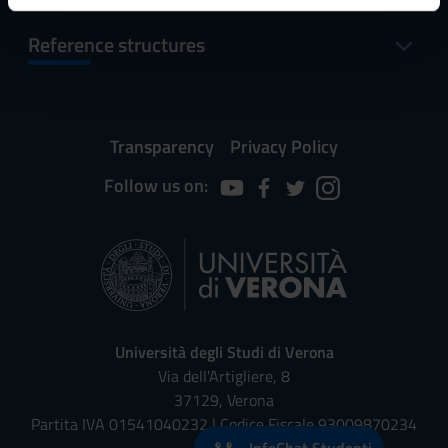
informazioni sul modo in cui utilizzi il nostro sito con i
Reference structures
nostri partner che si occupano di analisi dei dati web,
pubblicità e social media, i quali potrebbero combinarle
con altre informazioni che hai fornito loro o che hanno
raccolto dal tuo utilizzo dei loro servizi.
Transparency
Privacy Policy
Follow us on:
Università degli Studi di Verona
Via dell'Artigliere, 8
37129, Verona
Partita IVA 01541040232 | Codice Fiscale 93009870234