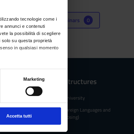
Seminars
0
utilizzando tecnologie come i
re annunci e contenuti
vete la possibilità di scegliere
li solo su questa proprietà
consenso in qualsiasi momento
alche metro,
Reference structures
Marketing
e specifiche (impronte
PhD Schools of University
ezione dettagli
. Puoi
Department of Foreign Languages and
Literatures (Proposing)
Accetta tutti
l media e per analizzare il
ostri partner che si occupano
s