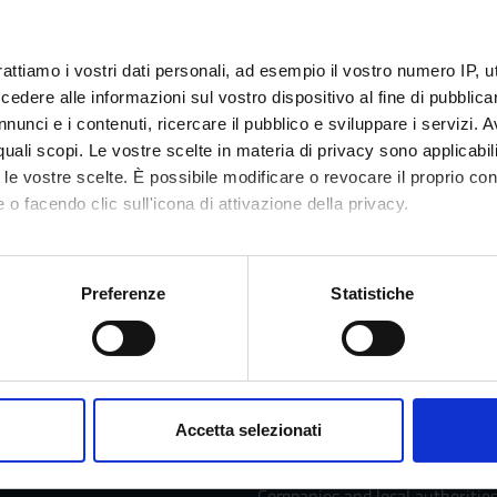
autore e brevetti (2020/2021)
Credits
rattiamo i vostri dati personali, ad esempio il vostro numero IP, 
1
dere alle informazioni sul vostro dispositivo al fine di pubblica
nunci e i contenuti, ricercare il pubblico e sviluppare i servizi. A
Class attendance
r quali scopi. Le vostre scelte in materia di privacy sono applicabi
Free Choice
to le vostre scelte. È possibile modificare o revocare il proprio 
 o facendo clic sull'icona di attivazione della privacy.
mo anche:
oni sulla tua posizione geografica, con un'approssimazione di qu
Services and Faq
Preferenze
Statistiche
spositivo, scansionandolo attivamente alla ricerca di caratteristich
Prospective students
aborati i tuoi dati personali e imposta le tue preferenze nella
s
consenso in qualsiasi momento dalla Dichiarazione sui cookie.
me
Students
Accetta selezionati
 Research
Graduates
nalizzare contenuti ed annunci, per fornire funzionalità dei socia
inoltre informazioni sul modo in cui utilizzi il nostro sito con i n
Companies and local authoritie