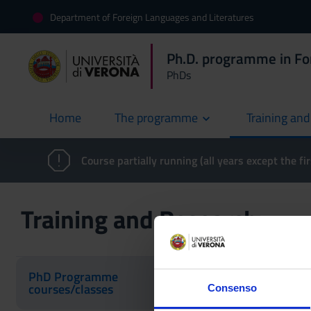
Department of Foreign Languages and Literatures
Ph.D. programme in For
PhDs
Home
The programme
Training an
current
Course partially running (all years except the fir
Training and Research
PhD Programme
courses/classes
Consenso