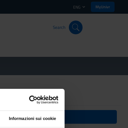
MyUnivr
ENG
Search
n
Informazioni sui cookie