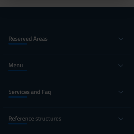
pubblicità e social media, i quali potrebbero combinarle
con altre informazioni che hai fornito loro o che hanno
raccolto dal tuo utilizzo dei loro servizi.
Reserved Areas
Menu
Services and Faq
Reference structures