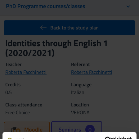
PhD Programme courses/classes
Back to the study plan
Identities through English 1
(2020/2021)
Teacher
Referent
Roberta Facchinetti
Roberta Facchinetti
Credits
Language
0.5
Italian
Class attendance
Location
Free Choice
VERONA
Moodle
Seminars
0