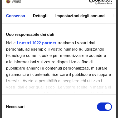
Learning outcomes
The aim of the lesson is to illustrate the role played by
Consenso
Dettagli
Impostazioni degli annunci
In
historical grammars and dictionaries in the process of
standardization of the English language and consequently in
Uso responsabile dei dati
the development of the identity of the English language.
Noi e
i nostri 1022 partner
trattiamo i vostri dati
Program
personali, ad esempio il vostro numero IP, utilizzando
- Historical corpora and databases that cover grammar books
tecnologie come i cookie per memorizzare e accedere
and dictionaries of English
alle informazioni sul vostro dispositivo al fine di
- Software of analysis currently available for the scrutiny of
pubblicare annunci e contenuti personalizzati, misurare
historical grammar books and dictionaries
gli annunci e i contenuti, ricercare il pubblico e sviluppare
- Focus on three scholars who have contributed to the
i servizi. Avete la possibilità di scegliere chi utilizza i
development of the identity of English: Peter LEVINS,
vostri dati e per quali scopi. Le vostre scelte in materia di
Anthony HUISH, Percival LEIGH
privacy sono applicabili solo su questa proprietà digitale
in cui avete effettuato le vostre scelte. È possibile
S
Reference texts
modificare o revocare il proprio consenso in qualsiasi
Necessari
e
momento dalla Dichiarazione sui cookie o facendo clic
l
PUBLISHING