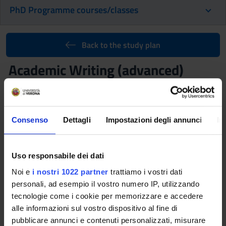
PhD Programme courses/classes
Back to the study plan
Academic Writing (advanced)
(2020/2021)
Teacher
Referent
Silvia Cavalieri
Silvia Cavalieri
Consenso
Dettagli
Impostazioni degli annunci
In
Credits
Language
2
Italian
Uso responsabile dei dati
Class attendance
Location
Noi e
i nostri 1022 partner
trattiamo i vostri dati
Free Choice
VERONA
personali, ad esempio il vostro numero IP, utilizzando
tecnologie come i cookie per memorizzare e accedere
alle informazioni sul vostro dispositivo al fine di
Seminars
0
pubblicare annunci e contenuti personalizzati, misurare