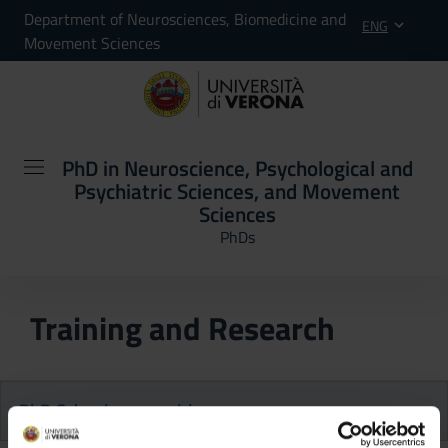
Department of Neurosciences, Biomedicine and
ENG
Movement Sciences
PhD in Neuroscience, Psychological and
Psychiatric Sciences, and Movement
Sciences
PhDs
Training and Research
PhD School courses/classes