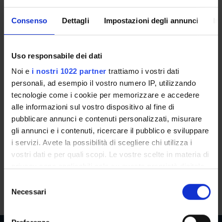
Ritorna ad attività formative
Consenso
Dettagli
Impostazioni degli annunci
In
ENGLISH LEVEL B1 (2023/2024)
Uso responsabile dei dati
Teacher
Credits
Not yet assigned
2.5
Noi e
i nostri 1022 partner
trattiamo i vostri dati
personali, ad esempio il vostro numero IP, utilizzando
Language
Class attendance
tecnologie come i cookie per memorizzare e accedere
English
Free Choice
alle informazioni sul vostro dispositivo al fine di
pubblicare annunci e contenuti personalizzati, misurare
Seminars
0
gli annunci e i contenuti, ricercare il pubblico e sviluppare
i servizi. Avete la possibilità di scegliere chi utilizza i
vostri dati e per quali scopi. Le vostre scelte in materia di
Didactic methods
privacy sono applicabili solo su questa proprietà digitale
The course is organised by the CLA. For information, students
in cui avete effettuato le vostre scelte. È possibile
S
will have to contact the
CLA offices
.
modificare o revocare il proprio consenso in qualsiasi
Necessari
e
momento dalla Dichiarazione sui cookie o facendo clic
l
sull'icona di attivazione della privacy.
e