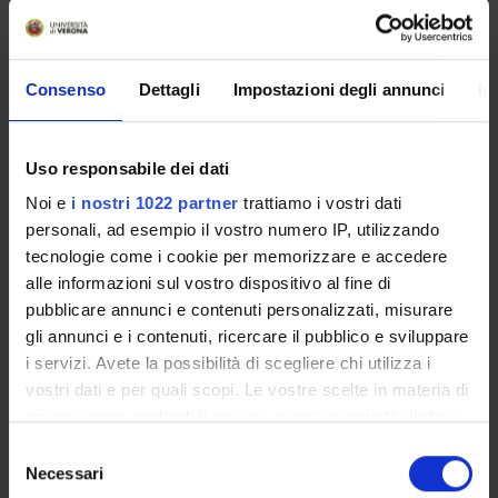
Lunedì 20
Novembre
2023
Aula Ardizzone, Palazzo Zitelle
16:30 - 19:00
Consenso
Dettagli
Impostazioni degli annunci
In
Durata: 02:30
Uso responsabile dei dati
Noi e
i nostri 1022 partner
trattiamo i vostri dati
Martedì 21
personali, ad esempio il vostro numero IP, utilizzando
Novembre
tecnologie come i cookie per memorizzare e accedere
Polo Santa Marta - LAB.SMS.4 - Aula
2023
alle informazioni sul vostro dispositivo al fine di
Informatica [LAB.SMS.4 - sotterraneo]
09:00 - 12:30
pubblicare annunci e contenuti personalizzati, misurare
Durata: 03:30
gli annunci e i contenuti, ricercare il pubblico e sviluppare
i servizi. Avete la possibilità di scegliere chi utilizza i
vostri dati e per quali scopi. Le vostre scelte in materia di
privacy sono applicabili solo su questa proprietà digitale
Giovedì 23
in cui avete effettuato le vostre scelte. È possibile
S
Novembre
modificare o revocare il proprio consenso in qualsiasi
Necessari
e
momento dalla Dichiarazione sui cookie o facendo clic