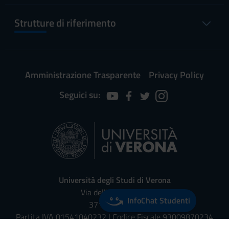
Strutture di riferimento
Amministrazione Trasparente
Privacy Policy
Seguici su:
Università degli Studi di Verona
Via dell'Artigliere, 8
InfoChat Studenti
37129, Verona
Partita IVA 01541040232 | Codice Fiscale 93009870234