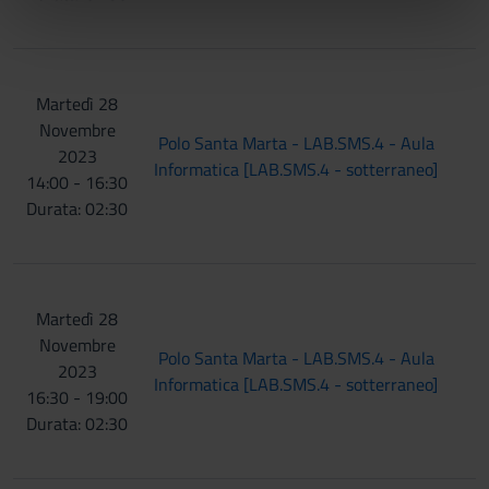
nostri partner che si occupano di analisi dei dati web,
pubblicità e social media, i quali potrebbero combinarle
con altre informazioni che hai fornito loro o che hanno
raccolto dal tuo utilizzo dei loro servizi.
Martedì 28
Novembre
Polo Santa Marta - LAB.SMS.4 - Aula
2023
Informatica [LAB.SMS.4 - sotterraneo]
14:00 - 16:30
Durata: 02:30
Martedì 28
Novembre
Polo Santa Marta - LAB.SMS.4 - Aula
2023
Informatica [LAB.SMS.4 - sotterraneo]
16:30 - 19:00
Durata: 02:30