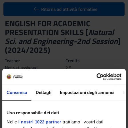
Ritorna ad attività formative
ENGLISH FOR ACADEMIC
PRESENTATION SKILLS [
Natural
Sci. and Engineering-2nd Session
]
(2024/2025)
Teacher
Credits
Not yet assigned
2.5
Language
Class attendance
English
Free Choice
Consenso
Dettagli
Impostazioni degli annunci
In
Seminars
0
Uso responsabile dei dati
Scheduled Lessons
Noi e
i nostri 1022 partner
trattiamo i vostri dati