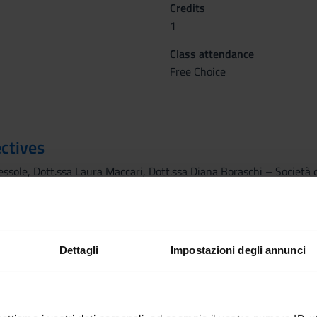
Credits
1
Class attendance
Free Choice
ctives
Dessole, Dott.ssa Laura Maccari, Dott.ssa Diana Boraschi – Società
 and basic notions
ts only
Dettagli
Impostazioni degli annunci
issemination in European projects, an obligation by the Commis
ective communication and the means to manage it
stories in European projects