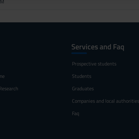
AM
Services and Faq
Prospective students
me
Students
 Research
Graduates
Companies and local authoritie
Faq