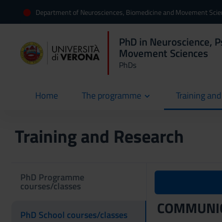
Department of Neurosciences, Biomedicine and Movement Sci
PhD in Neuroscience, P
Movement Sciences
PhDs
Home
The programme
Training an
current
Training and Research
PhD Programme
courses/classes
COMMUNIC
PhD School courses/classes