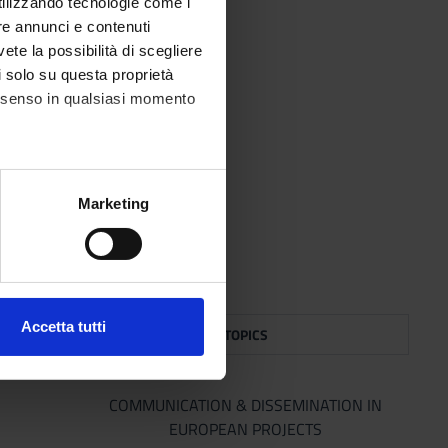
utilizzando tecnologie come i
re annunci e contenuti
vete la possibilità di scegliere
li solo su questa proprietà
consenso in qualsiasi momento
.1#success
alche metro,
Marketing
e specifiche (impronte
ezione dettagli
. Puoi
Accetta tutti
CHER
TOPICS
l media e per analizzare il
ostri partner che si occupano
azioni che hai fornito loro o
COMMUNICATION & DISSEMINATION IN
EUROPEAN PROJECTS