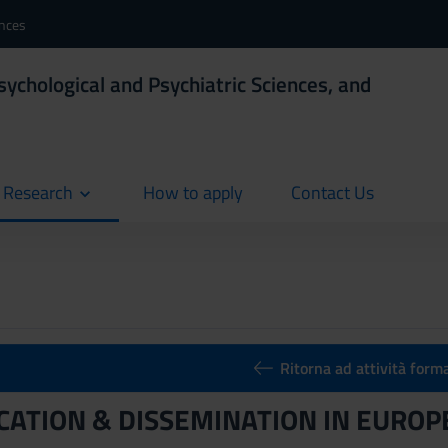
ences
sychological and Psychiatric Sciences, and
d Research
How to apply
Contact Us
current
current
Ritorna ad attività form
ATION & DISSEMINATION IN EUROPE