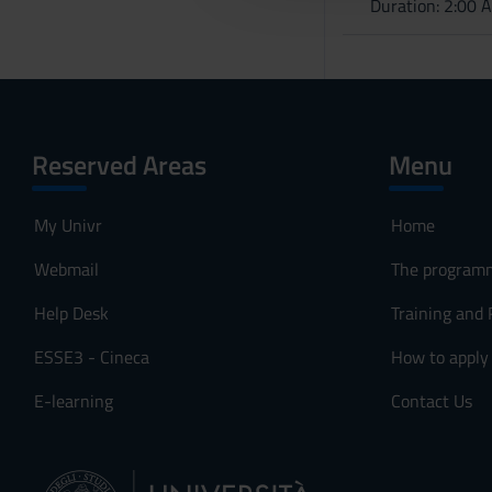
Duration: 2:00 
c
o
n
s
e
n
Reserved Areas
Menu
s
o
My Univr
Home
Webmail
The program
Help Desk
Training and
ESSE3 - Cineca
How to apply
E-learning
Contact Us