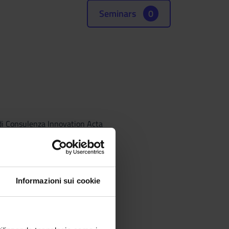
Seminars
0
 di Consulenza Innovation Acta
Informazioni sui cookie
sion that finances them