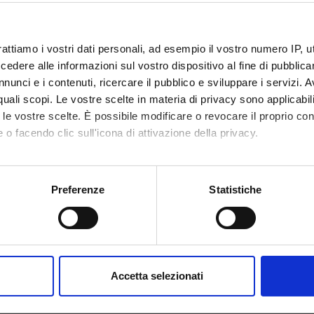
e lessons
sabilities or specific learning disorders (SLD), who intend to re
rattiamo i vostri dati personali, ad esempio il vostro numero IP, 
ven
HERE
dere alle informazioni sul vostro dispositivo al fine di pubblica
nunci e i contenuti, ricercare il pubblico e sviluppare i servizi. A
r quali scopi. Le vostre scelte in materia di privacy sono applicabi
to le vostre scelte. È possibile modificare o revocare il proprio 
 o facendo clic sull'icona di attivazione della privacy.
ttendance
ssons
mo anche:
oni sulla tua posizione geografica, con un'approssimazione di qu
Preferenze
Statistiche
CLASSROOM
TEACHER
spositivo, scansionandolo attivamente alla ricerca di caratteristich
ober
aborati i tuoi dati personali e imposta le tue preferenze nella
s
Aula virtuale - Lezione
consenso in qualsiasi momento dalla Dichiarazione sui cookie.
Mirella Ruggeri
00
online
Accetta selezionati
0 AM
nalizzare contenuti ed annunci, per fornire funzionalità dei socia
inoltre informazioni sul modo in cui utilizzi il nostro sito con i n