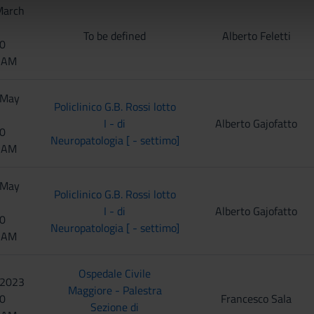
March
icità e social media, i quali potrebbero combinarle con altre inform
lizzo dei loro servizi.
To be defined
Alberto Feletti
30
0 AM
 May
Policlinico G.B. Rossi lotto
I - di
Alberto Gajofatto
50
Neuropatologia [ - settimo]
0 AM
 May
Policlinico G.B. Rossi lotto
I - di
Alberto Gajofatto
50
Neuropatologia [ - settimo]
0 AM
Ospedale Civile
 2023
Maggiore - Palestra
00
Francesco Sala
Sezione di