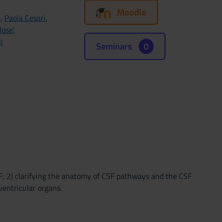
Moodle
i
,
Paola Cesari
,
ose'
,
i
Seminars
0
SF; 2) clarifying the anatomy of CSF pathways and the CSF
entricular organs.