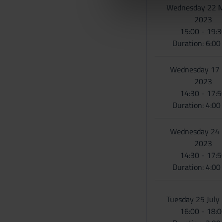
Wednesday 22 
di analisi dei dati web, pubbl
d
2023
che hanno raccolto dal tuo uti
e
15:00 - 19:
l
Duration: 6:0
c
o
n
Wednesday 17
s
2023
e
14:30 - 17:
n
Duration: 4:0
s
o
Wednesday 24
2023
14:30 - 17:
Duration: 4:0
Tuesday 25 July
16:00 - 18: