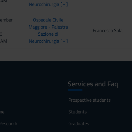
0 AM
Neurochirurgia [ - ]
tember
Ospedale Civile
Maggiore - Palestra
Francesco Sala
00
Sezione di
0 AM
Neurochirurgia [ - ]
Services and Faq
Prospective students
me
Students
 Research
Graduates