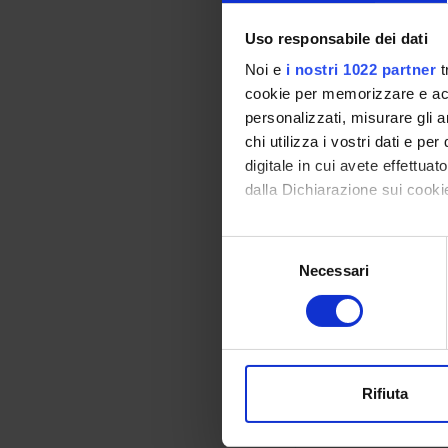
Questions during th
Uso responsabile dei dati
Students with di
Noi e
i nostri 1022 partner
t
instructions gi
cookie per memorizzare e acce
personalizzati, misurare gli an
chi utilizza i vostri dati e pe
Assessment
digitale in cui avete effettua
dalla Dichiarazione sui cookie
Idoneity based on a
Scheduled Le
Con il tuo consenso, vorrem
S
raccogliere informazi
Necessari
e
WHEN
Identificare il tuo di
l
digitali).
e
Monday 31 Oct
Approfondisci come vengono el
z
2022
modificare o ritirare il tuo 
i
14:00 - 15:
o
Rifiuta
Duration: 1:0
Utilizziamo i cookie per perso
n
nostro traffico. Condividiamo 
e