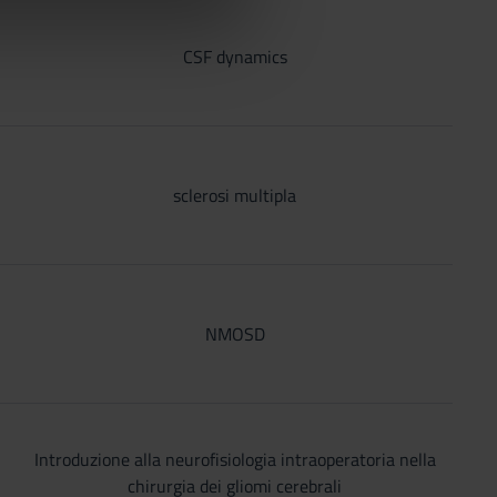
azioni che hai fornito loro o
CSF dynamics
sclerosi multipla
NMOSD
Introduzione alla neurofisiologia intraoperatoria nella
chirurgia dei gliomi cerebrali