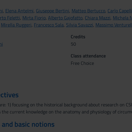
ni
,
Elena Antelmi
,
Giuseppe Bertini
,
Matteo Bertucco
,
Carlo Capell
rto Feletti
,
Mirta Fiorio
,
Alberto Gajofatto
,
Chiara Mazzi
,
Michela N
,
Mirella Ruggeri
,
Francesco Sala
,
Silvia Savazzi
,
Massimo Venturell
Credits
ni
50
Class attendance
Free Choice
ctives
are: 1) focusing on the historical background about research on C
s the current knowledge on the anatomy and physiology of circumv
 and basic notions