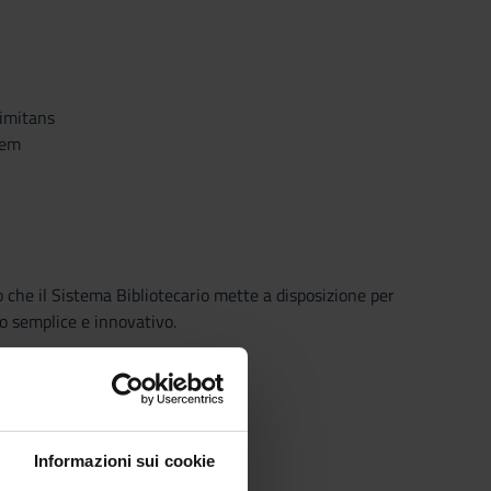
imitans
tem
o che il Sistema Bibliotecario mette a disposizione per
o semplice e innovativo.
Informazioni sui cookie