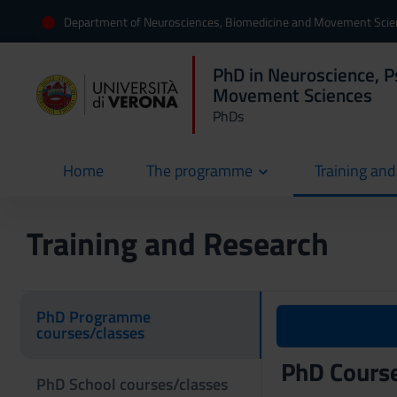
Department of Neurosciences, Biomedicine and Movement Sci
PhD in Neuroscience, P
Movement Sciences
PhDs
Home
The programme
Training an
current
Training and Research
PhD Programme
courses/classes
PhD Cours
PhD School courses/classes