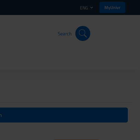
MyUnivr
ENG
Search
n