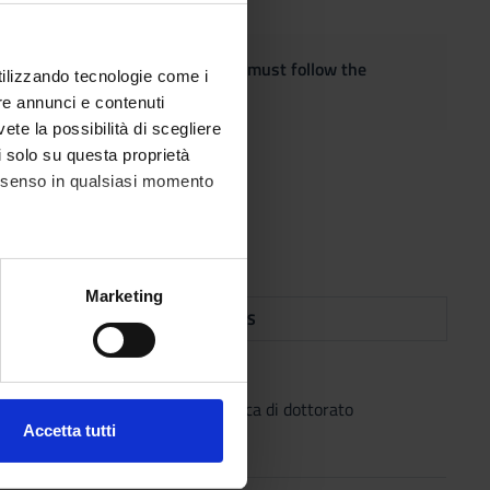
quest the adaptation of the exam, must follow the
utilizzando tecnologie come i
re annunci e contenuti
vete la possibilità di scegliere
li solo su questa proprietà
consenso in qualsiasi momento
alche metro,
Marketing
TOPICS
e specifiche (impronte
ezione dettagli
. Puoi
attività per didattica di dottorato
Accetta tutti
l media e per analizzare il
ostri partner che si occupano