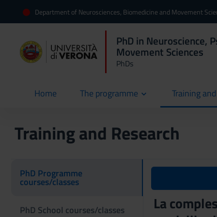
Department of Neurosciences, Biomedicine and Movement Sci
PhD in Neuroscience, P
Movement Sciences
PhDs
Home
The programme
Training an
current
Training and Research
PhD Programme
courses/classes
La comples
PhD School courses/classes