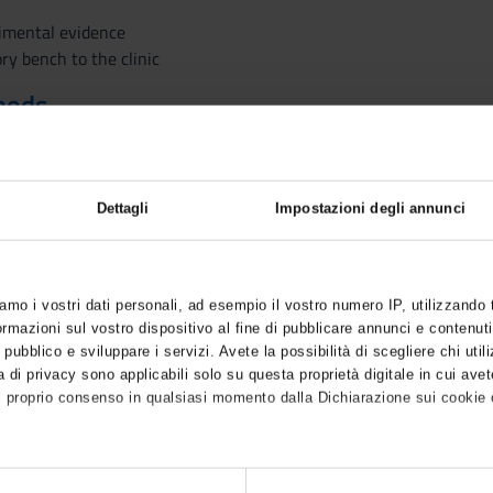
imental evidence
ry bench to the clinic
hods
st 50% of the course (at least one lesson out of two) is required to
essment procedures
Dettagli
Impostazioni degli annunci
iamo i vostri dati personali, ad esempio il vostro numero IP, utilizzando
sabilities or specific learning disorders (SLD), who intend to re
mazioni sul vostro dispositivo al fine di pubblicare annunci e contenuti
ven
HERE
 pubblico e sviluppare i servizi. Avete la possibilità di scegliere chi utili
 di privacy sono applicabili solo su questa proprietà digitale in cui avet
l proprio consenso in qualsiasi momento dalla Dichiarazione sui cookie o
anche: