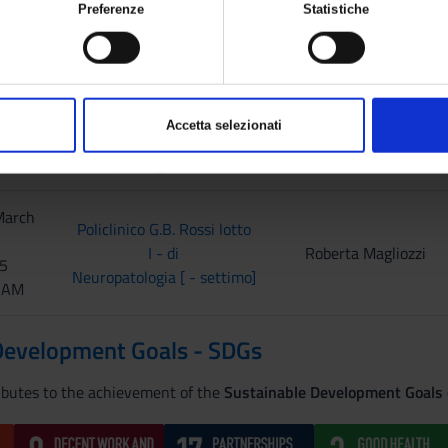
sulla tua posizione geografica, con un'approssimazione di qualche metro
ssons
Preferenze
Statistiche
tivo, scansionandolo attivamente alla ricerca di caratteristiche specifiche
rati i tuoi dati personali e imposta le tue preferenze nella
sezione det
CLASSROOM
TEACHER
o dalla Dichiarazione sui cookie.
zzare contenuti ed annunci, per fornire funzionalità dei social media e pe
h 2025
Policlinico G.B. Rossi lotto
Accetta selezionati
sul modo in cui utilizzi il nostro sito con i nostri partner che si occupan
45
I - di
Roberta Magliozzi
i potrebbero combinarle con altre informazioni che hai fornito loro o che 
0 AM
Neuropatologia [ - settimo]
March
Policlinico G.B. Rossi lotto
I - di
Roberta Magliozzi
15
Neuropatologia [ - settimo]
0 AM
Development Goals - SDGs
ributes to the achievement of the
Sustainable Development Goals