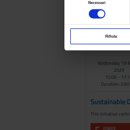
raccogliere informazioni 
Scheduled Le
Necessari
e
Identificare il tuo disposi
l
Approfondisci come vengono elabo
e
WHEN
tuo consenso in qualsiasi moment
z
i
Utilizziamo i cookie per personali
Tuesday 18 Marc
Rifiuta
Condividiamo inoltre informazioni 
o
14:30 - 16:
pubblicità e social media, i qual
n
Duration: 2:0
dei loro servizi.
e
d
Wednesday 19 
e
2025
l
15:00 - 17:
c
Duration: 2:0
o
n
Sustainable 
s
e
This initiative cont
n
s
o