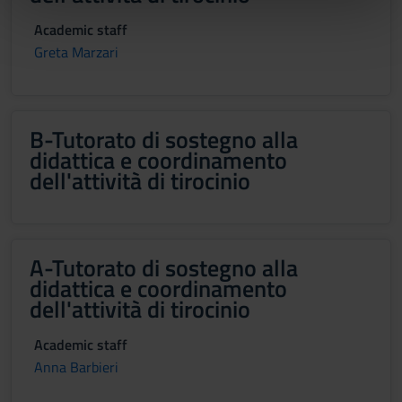
nostri partner che si occupano di analisi dei dati web,
Academic staff
pubblicità e social media, i quali potrebbero combinarle
Greta Marzari
con altre informazioni che hai fornito loro o che hanno
raccolto dal tuo utilizzo dei loro servizi.
B-Tutorato di sostegno alla
didattica e coordinamento
dell'attività di tirocinio
A-Tutorato di sostegno alla
didattica e coordinamento
dell'attività di tirocinio
Academic staff
Anna Barbieri