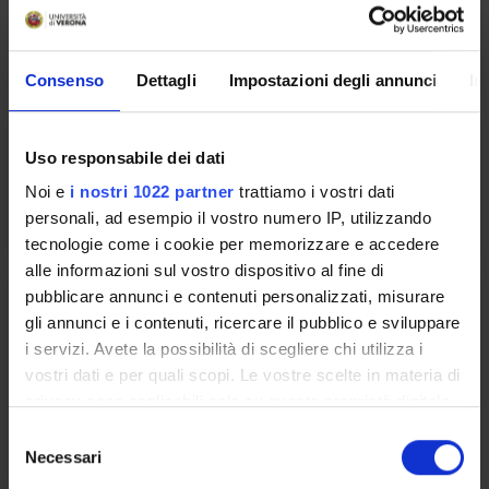
didattica e coordinamento
dell'attività di tirocinio
Consenso
Dettagli
Impostazioni degli annunci
In
G-Tutorato di sostegno alla
Uso responsabile dei dati
didattica e coordinamento
Noi e
i nostri 1022 partner
trattiamo i vostri dati
dell'attività di tirocinio
personali, ad esempio il vostro numero IP, utilizzando
tecnologie come i cookie per memorizzare e accedere
alle informazioni sul vostro dispositivo al fine di
pubblicare annunci e contenuti personalizzati, misurare
F-Tutorato di sostegno alla
gli annunci e i contenuti, ricercare il pubblico e sviluppare
didattica e coordinamento
dell'attività di tirocinio
i servizi. Avete la possibilità di scegliere chi utilizza i
vostri dati e per quali scopi. Le vostre scelte in materia di
Academic staff
privacy sono applicabili solo su questa proprietà digitale
Nicola Ricci
in cui avete effettuato le vostre scelte. È possibile
S
modificare o revocare il proprio consenso in qualsiasi
Necessari
e
momento dalla Dichiarazione sui cookie o facendo clic
l