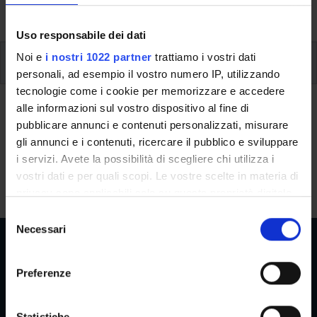
singoli moduli.
Uso responsabile dei dati
Noi e
i nostri 1022 partner
trattiamo i vostri dati
Modalità di erogazione della didattica
personali, ad esempio il vostro numero IP, utilizzando
tecnologie come i cookie per memorizzare e accedere
Modalità di erogazione della
alle informazioni sul vostro dispositivo al fine di
didattica
pubblicare annunci e contenuti personalizzati, misurare
gli annunci e i contenuti, ricercare il pubblico e sviluppare
Piattaforma: Zoom.
i servizi. Avete la possibilità di scegliere chi utilizza i
Modalità: mista (sincrona /asincrona).
vostri dati e per quali scopi. Le vostre scelte in materia di
privacy sono applicabili solo su questa proprietà digitale
in cui avete effettuato le vostre scelte. È possibile
S
modificare o revocare il proprio consenso in qualsiasi
Necessari
e
momento dalla Dichiarazione sui cookie o facendo clic
l
sull'icona di attivazione della privacy.
e
Preferenze
z
Aree Riservate
Con il tuo consenso, vorremmo anche:
i
raccogliere informazioni sulla tua posizione
o
Statistiche