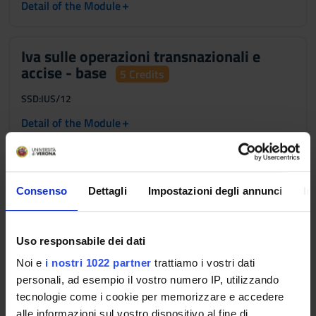
+
Detail of the Module
Iva sulle operazioni transnazionali e
accise - base
5 Credits
SSD:
IUS/12
+
Detail of the Module
Diritto tributario internazionale - base
3 Credits
Consenso
Dettagli
Impostazioni degli annunci
In
SSD:
IUS/12
+
Detail of the Module
Uso responsabile dei dati
Noi e
i nostri 1022 partner
trattiamo i vostri dati
personali, ad esempio il vostro numero IP, utilizzando
Diritto del commercio internazionale
tecnologie come i cookie per memorizzare e accedere
3 Credits
alle informazioni sul vostro dispositivo al fine di