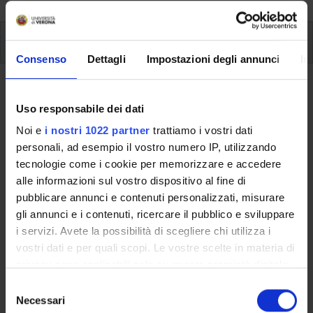
Study Plan
Consenso
Dettagli
Impostazioni degli annunci
In
Back to the study plan
Uso responsabile dei dati
Economia del commercio
Noi e
i nostri 1022 partner
trattiamo i vostri dati
internazionale (2021/2022)
personali, ad esempio il vostro numero IP, utilizzando
tecnologie come i cookie per memorizzare e accedere
Teaching code
Teacher
alle informazioni sul vostro dispositivo al fine di
4S010132
Veronica Polin
pubblicare annunci e contenuti personalizzati, misurare
gli annunci e i contenuti, ricercare il pubblico e sviluppare
Coordinator
Credits
i servizi. Avete la possibilità di scegliere chi utilizza i
Veronica Polin
1
vostri dati e per quali scopi. Le vostre scelte in materia di
Language
privacy sono applicabili solo su questa proprietà digitale
Italian
in cui avete effettuato le vostre scelte. È possibile
S
modificare o revocare il proprio consenso in qualsiasi
Necessari
e
Scientific Disciplinary Sector (SSD)