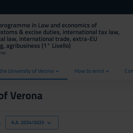
 programme in Law and economics of
ustoms & excise duties, international tax law,
al law, international trade, extra-EU
, agribusiness (1° Livello)
mme
the University of Verona
How to enrol
Con
cur
 of Verona
n
A.A. 2024/2025