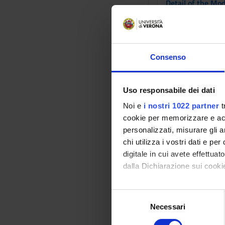
Detail of the Mo
Diritto del 
SSD:
IUS/02 ,IUS/05
Consenso
Detail of the Mo
Uso responsabile dei dati
Noi e
i nostri 1022 partner
t
Inglese tecn
cookie per memorizzare e acce
SSD:
L-LIN/12
personalizzati, misurare gli an
chi utilizza i vostri dati e pe
Detail of the Mo
digitale in cui avete effettua
dalla Dichiarazione sui cookie
Management 
Con il tuo consenso, vorrem
S
SSD:
SECS-P/08
raccogliere informazi
Necessari
e
Identificare il tuo di
Detail of the Mo
l