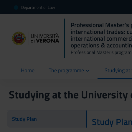
Department of Law
Professional Master's
international trades: c
international commerci
operations & accounting
Professional Master's progra
Home
The programme
Studying at 
current
Studying at the University
Study Plan
Study Pla