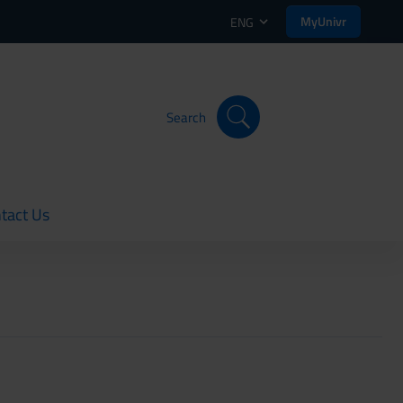
MyUnivr
ENG
Search
tact Us
rent