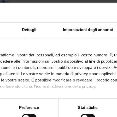
+
dule
commercio internazionale
3 Credits
 ,IUS/06 ,IUS/13
Dettagli
Impostazioni degli annunci
+
dule
rattiamo i vostri dati personali, ad esempio il vostro numero IP, 
ico
3 Credits
dere alle informazioni sul vostro dispositivo al fine di pubblica
nunci e i contenuti, ricercare il pubblico e sviluppare i servizi. A
r quali scopi. Le vostre scelte in materia di privacy sono applicabi
+
dule
to le vostre scelte. È possibile modificare o revocare il proprio 
 o facendo clic sull'icona di attivazione della privacy.
della supply chain - base
1 Credits
mo anche:
oni sulla tua posizione geografica, con un'approssimazione di qu
Preferenze
Statistiche
+
spositivo, scansionandolo attivamente alla ricerca di caratteristich
dule