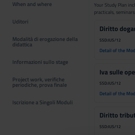
When and where
Your Study Plan incl
practicals, seminars
Uditori
Diritto dog
Modalità di erogazione della
SSD:
IUS/12
didattica
Detail of the Mo
Informazioni sullo stage
Iva sulle op
Project work, verifiche
SSD:
IUS/12
periodiche, prova finale
Detail of the Mo
Iscrizione a Singoli Moduli
Diritto trib
SSD:
IUS/12