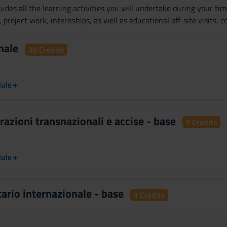
udes all the learning activities you will undertake during your tim
, project work, internships, as well as educational off-site visits,
anale
30 Credits
+
dule
erazioni transnazionali e accise - base
5 Credits
+
dule
utario internazionale - base
3 Credits