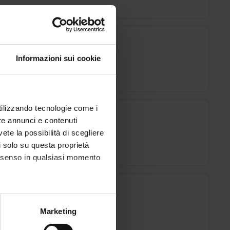
Informazioni sui cookie
utilizzando tecnologie come i
re annunci e contenuti
vete la possibilità di scegliere
li solo su questa proprietà
consenso in qualsiasi momento
alche metro,
Marketing
e specifiche (impronte