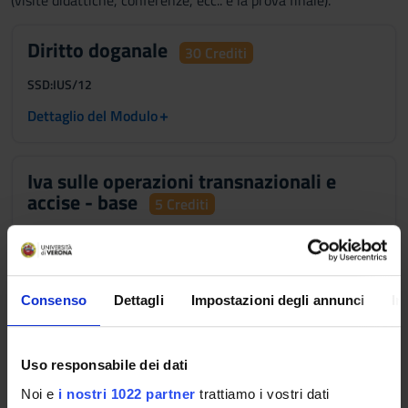
(visite didattiche, conferenze, ecc.. e la prova finale).
Diritto doganale
30 Crediti
SSD:
IUS/12
+
Dettaglio del Modulo
Iva sulle operazioni transnazionali e
accise - base
5 Crediti
SSD:
IUS/12
+
Dettaglio del Modulo
Consenso
Dettagli
Impostazioni degli annunci
In
Diritto tributario internazionale - base
3 Crediti
Uso responsabile dei dati
SSD:
IUS/12
Noi e
i nostri 1022 partner
trattiamo i vostri dati