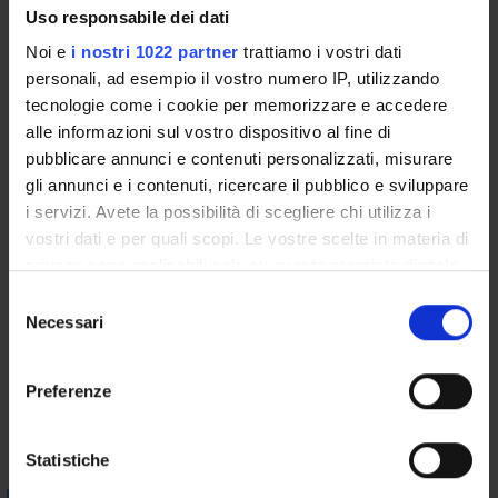
based and articulated language in order to express their
Uso responsabile dei dati
individual ethical convictions and reflections.
Noi e
i nostri 1022 partner
trattiamo i vostri dati
Prerequisites and basic notions
personali, ad esempio il vostro numero IP, utilizzando
tecnologie come i cookie per memorizzare e accedere
No prior knowledge is required
alle informazioni sul vostro dispositivo al fine di
Program
pubblicare annunci e contenuti personalizzati, misurare
gli annunci e i contenuti, ricercare il pubblico e sviluppare
The Etichs of the Subject.
i servizi. Avete la possibilità di scegliere chi utilizza i
The course will explore the status of the unconscious subject
vostri dati e per quali scopi. Le vostre scelte in materia di
and the dimension of subjectivation, referring in particular to
privacy sono applicabili solo su questa proprietà digitale
Freudian and Lacanian psychoanalysis, obtaining a more
in cui avete effettuato le vostre scelte. È possibile
S
general reflection on the ethics of care starting from the
modificare o revocare il proprio consenso in qualsiasi
Necessari
e
psychoanalytic discoveries on desire.
momento dalla Dichiarazione sui cookie o facendo clic
l
sull'icona di attivazione della privacy.
Bibliography
e
Preferenze
z
Con il tuo consenso, vorremmo anche:
i
Vai alla bibliografia
raccogliere informazioni sulla tua posizione
o
Statistiche
geografica, con un'approssimazione di qualche
n