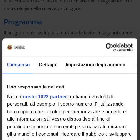
e le conoscenze acquisite in particolare nell'insegnamento di
metodologia della ricerca psicologica
Programma
Il programma si svilupperà durante le lezioni i seguenti temi:
- Il problema della misurazione in psicologia
- La somministrazione del questionario
- La costruzione dei test psicologici: che cosa vogliamo
misurare
Consenso
Dettagli
Impostazioni degli annunci
In
- La costruzione dei test psicologici: i modelli di scaling
- Scrivere gli item di un test: caratteristiche fondamentali
degli item, test di prestazione tipica e di prestazione massima,
Uso responsabile dei dati
strutturare il test
Noi e
i nostri 1022 partner
trattiamo i vostri dati
- La valutazione preliminare degli item di un test
personali, ad esempio il vostro numero IP, utilizzando
- Analisi fattoriale esplorativa e confermativa e la validità di
tecnologie come i cookie per memorizzare e accedere
criterio
alle informazioni sul vostro dispositivo al fine di
- Interpretazione e standardizzazione dei punteggi
pubblicare annunci e contenuti personalizzati, misurare
- Introduzione e applicazione di due test psicologici di ampio
gli annunci e i contenuti, ricercare il pubblico e sviluppare
utilizzo